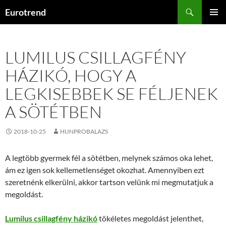
Kilépés
Keresés
Eurotrend
a
ELSŐDL
tartalomba
MENÜ
LUMILUS CSILLAGFÉNY
HÁZIKÓ, HOGY A
LEGKISEBBEK SE FÉLJENEK
A SÖTÉTBEN
2018-10-25
HUNPROBALAZS
A legtöbb gyermek fél a sötétben, melynek számos oka lehet,
ám ez igen sok kellemetlenséget okozhat. Amennyiben ezt
szeretnénk elkerülni, akkor tartson velünk mi megmutatjuk a
megoldást.
Lumilus csillagfény házikó
tökéletes megoldást jelenthet,