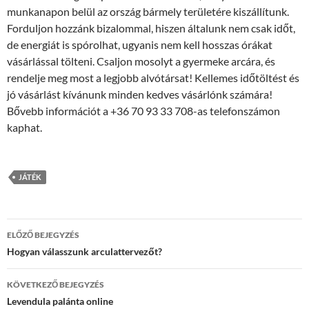
munkanapon belül az ország bármely területére kiszállítunk.
Forduljon hozzánk bizalommal, hiszen általunk nem csak időt,
de energiát is spórolhat, ugyanis nem kell hosszas órákat
vásárlással tölteni. Csaljon mosolyt a gyermeke arcára, és
rendelje meg most a legjobb alvótársat! Kellemes időtöltést és
jó vásárlást kívánunk minden kedves vásárlónk számára!
Bővebb információt a +36 70 93 33 708-as telefonszámon
kaphat.
JÁTÉK
Bejegyzés
ELŐZŐ BEJEGYZÉS
navigáció
Hogyan válasszunk arculattervezőt?
KÖVETKEZŐ BEJEGYZÉS
Levendula palánta online