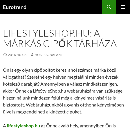
Kilépés
Keresés
Eurotrend
a
ELSŐDL
tartalomba
MENÜ
LIFESTYLESHOP.HU: A
MÁRKÁS CIPŐK TÁRHÁZA
2016-10-03
HUNPROBALAZS
Ön is egy olyan cipőboltot keres, ahol számos márka közül
válogathat? Szeretné egy helyen megtalálni minden évszak
kötelező darabját? Amennyiben a válasz mindkétszer igen,
akkor Önnek a LifeStyleShop.hu webáruházára van szüksége,
hiszen nálunk mindezen felül még a kényelmes vásárlás is
biztosított. Webáruházunkból ugyanis otthona kényelmében
ülve is megrendelheti a kinézett cipőket.
A
lifestyleshop.hu
az Önnek való hely, amennyiben Ön is