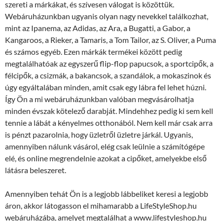
szereti a márkákat, és szívesen válogat is közöttük.
Webáruházunkban ugyanis olyan nagy nevekkel találkozhat,
mint az Ipanema, az Adidas, az Ara, a Bugatti, a Gabor, a
Kangaroos, a Rieker, a Tamaris, a Tom Tailor, az S. Oliver, a Puma
és számos egyéb. Ezen márkák termékei között pedig
megtalálhatóak az egyszerű flip-flop papucsok, a sportcipők, a
félcipők, a csizmák, a bakancsok, a szandálok, a mokaszinok és
úgy egyáltalában minden, amit csak egy lábra fel lehet húzni.
Így Ön a mi webáruházunkban valóban megvásárolhatja
minden évszak kötelező darabját. Mindehhez pedig ki sem kell
tennie a lábát a kényelmes otthonából. Nem kell már csak arra
is pénzt pazarolnia, hogy üzletről üzletre járkál. Ugyanis,
amennyiben nálunk vásárol, elég csak leülnie a számítógépe
elé, és online megrendelnie azokat a cipőket, amelyekbe első
látásra beleszeret.
Amennyiben tehát Ön is a legjobb lábbeliket keresi a legjobb
áron, akkor látogasson el mihamarabb a LifeStyleShop.hu
webáruházába, amelyet megtalálhat a www.lifestyleshop.hu