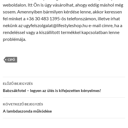
weboldalon. Itt Ön is úgy vásárolhat, ahogy eddig máshol még
sosem. Amennyiben bármilyen kérdése lenne, akkor keressen
fel minket a +36 30 483 1395-ös telefonszámon, illetve írhat
nekünk az ugyfelszolgalat@lifestyleshop.hu e-mail címre, ha a
rendeléssel vagy a kiszállított termékkel kapcsolatban lenne
problémája.
CIPŐ
Bejegyzés
ELŐZŐ BEJEGYZÉS
navigáció
Babzsákfotel – legyen az ülés is kifejezetten kényelmes!
KÖVETKEZŐ BEJEGYZÉS
A lambdaszonda működése