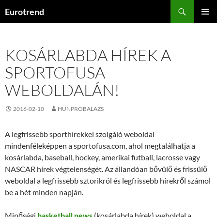
Kilépés
Keresés
Eurotrend
a
ELSŐDL
tartalomba
MENÜ
KOSÁRLABDA HÍREK A
SPORTOFUSA
WEBOLDALÁN!
2016-02-10
HUNPROBALAZS
A legfrissebb sporthírekkel szolgáló weboldal
mindenféleképpen a sportofusa.com, ahol megtalálhatja a
kosárlabda, baseball, hockey, amerikai futball, lacrosse vagy
NASCAR hírek végtelenségét. Az állandóan bővülő és frissülő
weboldal a legfrissebb sztorikról és legfrissebb hírekről számol
be a hét minden napján.
Minőségi
basketball news
(kosárlabda hírek) weboldal a