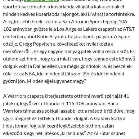
sportofusa.com ahol a kosárlabda világába kalauzolnak el
minden kedves kosárlabda rajongót, aki kíváncsi a történtekre.
A legfrissebb hírek szerint a San Antonio Spurs tegnap 106-
102 arányban győzte le a Los Angeles Lakers csapatát az AT&T
centerben, ahol Kobe Bryant utoljára lépett pályára. A Spurs
edzője, Gregg Popvitch a következőket nyilatkozta a
mérkőzésről: „Ez egy nagyon hanyag játék volt a részünkről. És
utálom azt hinni, hogy ez a miatt van, hogy tegnap este könnyű
dolguk volt (a Dallas ellen), de mégis gondolok rá, és beszélek
róla. Ez az NBA, ide mindenki játszani jön, és ide mindenki
győzni jön. Minden éjjel ugyanez megy.”
A Warriors csapata kiterjesztette otthoni nyerő szériáját 41
játékra, legyőzve a Thunder-t 116-108 arányban. Bár a
Warriors támadása sokkal lassabb lett a második félidőre, még
így is megnehezítették a Thunder dolgát. A Golden State a
Houstonnal fog találkozni legközelebb otthon, aztán
elkezdődik egy hét játékos „kirándulás”. Az All-Star szünet