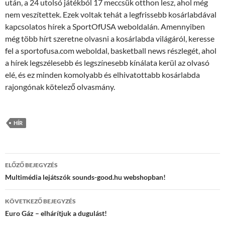
után, a 24 utolsó játékból 17 meccsük otthon lesz, ahol még
nem veszítettek. Ezek voltak tehát a legfrissebb kosárlabdával
kapcsolatos hírek a SportOfUSA weboldalán. Amennyiben
még több hírt szeretne olvasni a kosárlabda világáról, keresse
fel a sportofusa.com weboldal, basketball news részlegét, ahol
a hírek legszélesebb és legszínesebb kínálata kerül az olvasó
elé, és ez minden komolyabb és elhivatottabb kosárlabda
rajongónak kötelező olvasmány.
HÍR
Bejegyzés
ELŐZŐ BEJEGYZÉS
navigáció
Multimédia lejátszók sounds-good.hu webshopban!
KÖVETKEZŐ BEJEGYZÉS
Euro Gáz – elhárítjuk a dugulást!