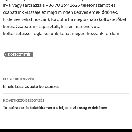
írva, vagy tárcsázza a +36 70 269 1629 telefonszámot és
csapatunk visszajelez majd minden kedves érdeklődőnek.
Érdemes tehát hozzánk fordulni ha megbízható költöztetőket
keres. Csapatunk tapasztalt, hiszen már évek óta
költöztetéssel foglalkozunk, tehát megéri hozzánk fordulni.
KÖLTÖZTETÉS
Bejegyzés
ELŐZŐ BEJEGYZÉS
navigáció
Emelőkosaras autó kölcsönzés
KÖVETKEZŐ BEJEGYZÉS
Tolatóradar és tolatókamera a teljes biztonság érdekében