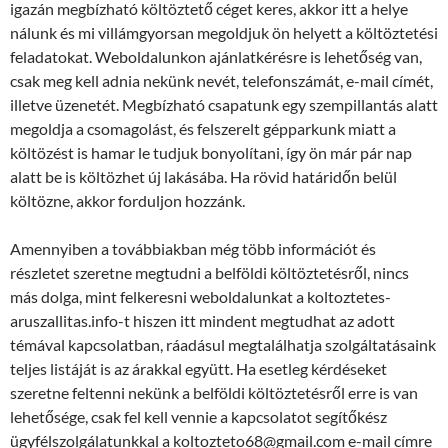
igazán megbízható költöztető céget keres, akkor itt a helye
nálunk és mi villámgyorsan megoldjuk ön helyett a költöztetési
feladatokat. Weboldalunkon ajánlatkérésre is lehetőség van,
csak meg kell adnia nekünk nevét, telefonszámát, e-mail címét,
illetve üzenetét. Megbízható csapatunk egy szempillantás alatt
megoldja a csomagolást, és felszerelt gépparkunk miatt a
költözést is hamar le tudjuk bonyolítani, így ön már pár nap
alatt be is költözhet új lakásába. Ha rövid határidőn belül
költözne, akkor forduljon hozzánk.
Amennyiben a továbbiakban még több információt és
részletet szeretne megtudni a belföldi költöztetésről, nincs
más dolga, mint felkeresni weboldalunkat a koltoztetes-
aruszallitas.info-t hiszen itt mindent megtudhat az adott
témával kapcsolatban, ráadásul megtalálhatja szolgáltatásaink
teljes listáját is az árakkal együtt. Ha esetleg kérdéseket
szeretne feltenni nekünk a belföldi költöztetésről erre is van
lehetősége, csak fel kell vennie a kapcsolatot segítőkész
ügyfélszolgálatunkkal a koltozteto68@gmail.com e-mail címre