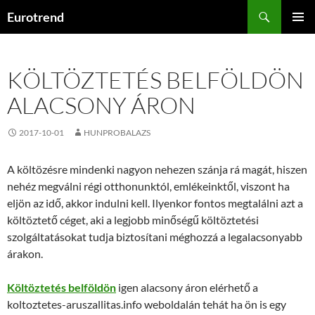
Kilépés
Keresés
Eurotrend
a
ELSŐDL
tartalomba
MENÜ
KÖLTÖZTETÉS BELFÖLDÖN
ALACSONY ÁRON
2017-10-01
HUNPROBALAZS
A költözésre mindenki nagyon nehezen szánja rá magát, hiszen
nehéz megválni régi otthonunktól, emlékeinktől, viszont ha
eljön az idő, akkor indulni kell. Ilyenkor fontos megtalálni azt a
költöztető céget, aki a legjobb minőségű költöztetési
szolgáltatásokat tudja biztosítani méghozzá a legalacsonyabb
árakon.
Költöztetés belföldön
igen alacsony áron elérhető a
koltoztetes-aruszallitas.info weboldalán tehát ha ön is egy