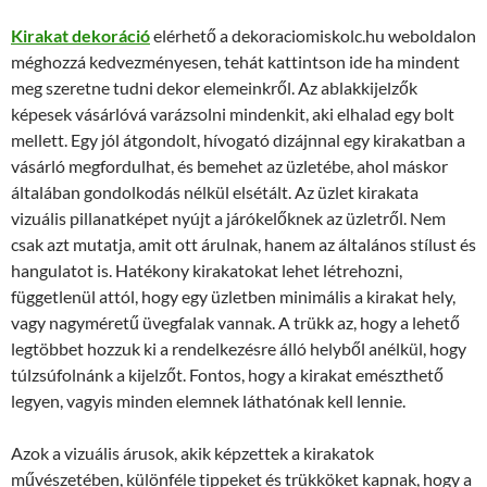
Kirakat dekoráció
elérhető a dekoraciomiskolc.hu weboldalon
méghozzá kedvezményesen, tehát kattintson ide ha mindent
meg szeretne tudni dekor elemeinkről. Az ablakkijelzők
képesek vásárlóvá varázsolni mindenkit, aki elhalad egy bolt
mellett. Egy jól átgondolt, hívogató dizájnnal egy kirakatban a
vásárló megfordulhat, és bemehet az üzletébe, ahol máskor
általában gondolkodás nélkül elsétált. Az üzlet kirakata
vizuális pillanatképet nyújt a járókelőknek az üzletről. Nem
csak azt mutatja, amit ott árulnak, hanem az általános stílust és
hangulatot is. Hatékony kirakatokat lehet létrehozni,
függetlenül attól, hogy egy üzletben minimális a kirakat hely,
vagy nagyméretű üvegfalak vannak. A trükk az, hogy a lehető
legtöbbet hozzuk ki a rendelkezésre álló helyből anélkül, hogy
túlzsúfolnánk a kijelzőt. Fontos, hogy a kirakat emészthető
legyen, vagyis minden elemnek láthatónak kell lennie.
Azok a vizuális árusok, akik képzettek a kirakatok
művészetében, különféle tippeket és trükköket kapnak, hogy a