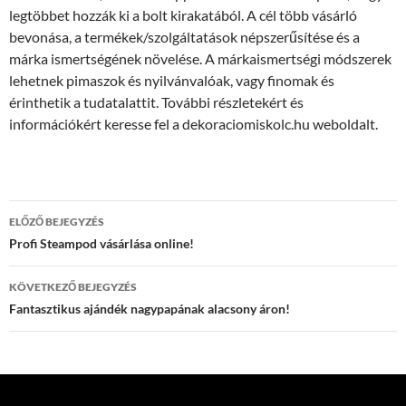
legtöbbet hozzák ki a bolt kirakatából. A cél több vásárló
bevonása, a termékek/szolgáltatások népszerűsítése és a
márka ismertségének növelése. A márkaismertségi módszerek
lehetnek pimaszok és nyilvánvalóak, vagy finomak és
érinthetik a tudatalattit. További részletekért és
információkért keresse fel a dekoraciomiskolc.hu weboldalt.
Bejegyzés
ELŐZŐ BEJEGYZÉS
navigáció
Profi Steampod vásárlása online!
KÖVETKEZŐ BEJEGYZÉS
Fantasztikus ajándék nagypapának alacsony áron!