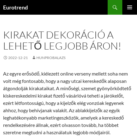
Kilépés
Keresés
Eurotrend
a
ELSŐDL
tartalomba
MENÜ
KIRAKAT DEKORÁCIÓ A
LEHETŐ LEGJOBB ÁRON!
2022-12-21
HUNPROBALAZS
Az egyre erősödő, kiélezett online verseny mellett soha nem
volt még fontosabb, hogy a nagy utcai kereskedők alaposan
átgondolják kirakataikat. A minőségi, szemet gyönyörködtető
kiskereskedelmi kirakat fizető vásárlóvá teheti a járókelőt,
ezért létfontosságú, hogy a kijelzők elég vonzóak legyenek
ahhoz, hogy behívjanak valakit. Az ablakkijelzők az egyik
leghatékonyabb marketingeszközök, amelyek a kereskedő
rendelkezésére állnak, ezért olvasson tovább, ha többet
szeretne megtudni a használatuk legjobb módjairól.