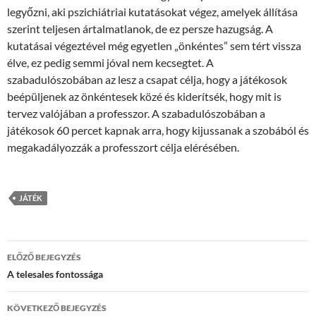
legyőzni, aki pszichiátriai kutatásokat végez, amelyek állítása
szerint teljesen ártalmatlanok, de ez persze hazugság. A
kutatásai végeztével még egyetlen „önkéntes” sem tért vissza
élve, ez pedig semmi jóval nem kecsegtet. A
szabadulószobában az lesz a csapat célja, hogy a játékosok
beépüljenek az önkéntesek közé és kiderítsék, hogy mit is
tervez valójában a professzor. A szabadulószobában a
játékosok 60 percet kapnak arra, hogy kijussanak a szobából és
megakadályozzák a professzort célja elérésében.
JÁTÉK
Bejegyzés
ELŐZŐ BEJEGYZÉS
navigáció
A telesales fontossága
KÖVETKEZŐ BEJEGYZÉS