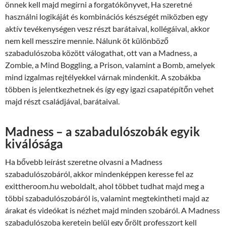
önnek kell majd megírni a forgatókönyvet, Ha szeretné
használni logikáját és kombinációs készségét miközben egy
aktív tevékenységen vesz részt barátaival, kollégáival, akkor
nem kell messzire mennie. Nálunk öt különböző
szabadulószoba között válogathat, ott van a Madness, a
Zombie, a Mind Boggling, a Prison, valamint a Bomb, amelyek
mind izgalmas rejtélyekkel várnak mindenkit. A szobákba
többen is jelentkezhetnek és így egy igazi csapatépítőn vehet
majd részt családjával, barátaival.
Madness – a szabadulószobák egyik
kiválósága
Ha bővebb leírást szeretne olvasni a Madness
szabadulószobáról, akkor mindenképpen keresse fel az
exittheroom.hu weboldalt, ahol többet tudhat majd meg a
többi szabadulószobáról is, valamint megtekintheti majd az
árakat és videókat is nézhet majd minden szobáról. A Madness
szabadulószoba keretein belül egy őrölt professzort kell