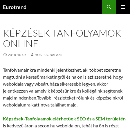
Kilépés
Keresés
Eurotrend
a
ELSŐDL
tartalomba
MENÜ
KÉPZÉSEK-TANFOLYAMOK
ONLINE
2018-10-05
HUNPROBALAZS
Tanfolyamainkra mindenki jelentkezhet, aki többet szeretne
megtudni a keresőmarketingről és ha ön is azt szeretné, hogy
weboldala vagy wbeáruháza sikeresebb legyen, akkor
jelentkezzen valamelyik képzésünkre és kollégáink segítenek
majd mindenben.További részleteket rólunk és képzéseinkről
weboldalunra kattintva találhat majd.
Képzések-Tanfolyamok elérhetőek SEO és a SEM területén
is kedvező áron a secon.hu weboldalon, tehát ha ön is részt