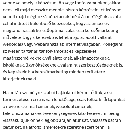
venne valamelyik képzésünkön vagy tanfolyamunkon, akkor
nem kell majd messzire mennie, hiszen képzéseinket igénybe
veheti majd méghozzá pénztárcakímélő áron. Cégünk azzal a
céllal indított különböző képzéseket, hogy az emberek
megtanulhassák keresőoptimalizálás és a keresőmarketing
műveleteit, így sikeresebb is lehet majd az adott vállalat
weboldala vagy webáruháza az internet világában. Kollégáink
sz ívesen tartanak tanfolyamokat és képzéseket
magánszemélyeknek, vállalatoknak, alkalmazottaknak,
iskoláknak, ügynökségeknek, valamint szerkesztőségeknek is,
és képzéseink a keresőmarketing minden területére
kiterjednek majd.
Ha netán személyre szabott ajánlatot kérne tőlünk, akkor
természetesen erre is van lehetősége, csak töltse ki űrlapunkat
a nevének, e-mail címének, weboldal címének,
telefonszámának és tevékenységének kitöltésével, mi pedig
visszaküldjük önnek legjobb árajánlatunkat. Válassza bátran
cégünket, ha átfogó ismeretekre szeretne szert tenni a