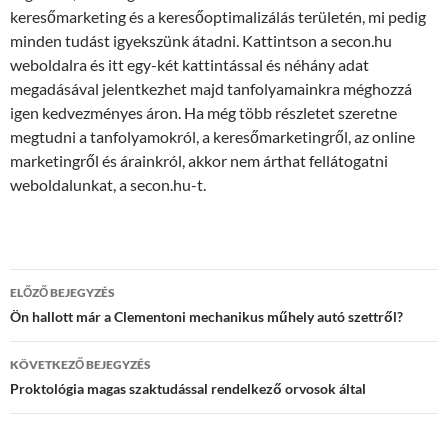
keresőmarketing és a keresőoptimalizálás területén, mi pedig
minden tudást igyekszünk átadni. Kattintson a secon.hu
weboldalra és itt egy-két kattintással és néhány adat
megadásával jelentkezhet majd tanfolyamainkra méghozzá
igen kedvezményes áron. Ha még több részletet szeretne
megtudni a tanfolyamokról, a keresőmarketingről, az online
marketingről és árainkról, akkor nem árthat fellátogatni
weboldalunkat, a secon.hu-t.
Bejegyzés
ELŐZŐ BEJEGYZÉS
navigáció
Ön hallott már a Clementoni mechanikus műhely autó szettről?
KÖVETKEZŐ BEJEGYZÉS
Proktológia magas szaktudással rendelkező orvosok által