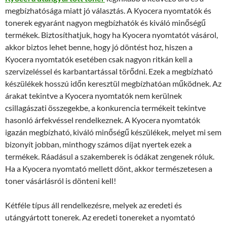
megbízhatósága miatt jó választás. A Kyocera nyomtatók és
tonerek egyaránt nagyon megbízhatók és kiváló minőségű
termékek. Biztosíthatjuk, hogy ha Kyocera nyomtatót vásárol,
akkor biztos lehet benne, hogy jó döntést hoz, hiszen a
Kyocera nyomtatók esetében csak nagyon ritkán kell a
szervizeléssel és karbantartással törődni. Ezek a megbízható
készülékek hosszú időn keresztül megbízhatóan működnek. Az
árakat tekintve a Kyocera nyomtatók nem kerülnek
csillagászati összegekbe, a konkurencia termékeit tekintve
hasonló árfekvéssel rendelkeznek. A Kyocera nyomtatók
igazán megbízható, kiváló minőségű készülékek, melyet mi sem
bizonyít jobban, minthogy számos díjat nyertek ezek a
termékek. Ráadásul a szakemberek is ódákat zengenek róluk.
Ha a Kyocera nyomtató mellett dönt, akkor természetesen a
toner vásárlásról is dönteni kell!
Kétféle típus áll rendelkezésre, melyek az eredeti és
utángyártott tonerek. Az eredeti tonereket a nyomtató