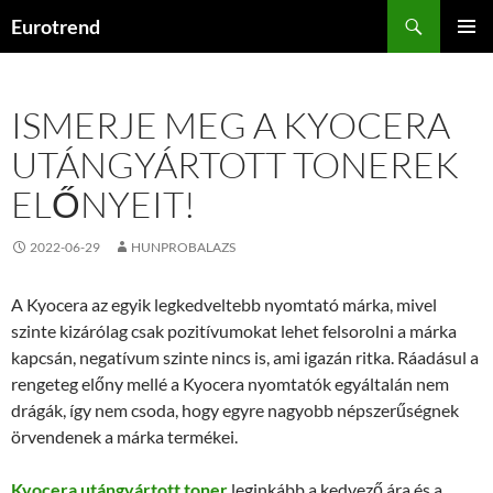
Kilépés
Keresés
Eurotrend
a
ELSŐDL
tartalomba
MENÜ
ISMERJE MEG A KYOCERA
UTÁNGYÁRTOTT TONEREK
ELŐNYEIT!
2022-06-29
HUNPROBALAZS
A Kyocera az egyik legkedveltebb nyomtató márka, mivel
szinte kizárólag csak pozitívumokat lehet felsorolni a márka
kapcsán, negatívum szinte nincs is, ami igazán ritka. Ráadásul a
rengeteg előny mellé a Kyocera nyomtatók egyáltalán nem
drágák, így nem csoda, hogy egyre nagyobb népszerűségnek
örvendenek a márka termékei.
Kyocera utángyártott toner
leginkább a kedvező ára és a