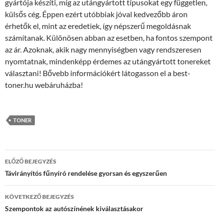
gyártója készíti, míg az utángyártott típusokat egy független,
külsős cég. Éppen ezért utóbbiak jóval kedvezőbb áron
érhetők el, mint az eredetiek, így népszerű megoldásnak
számítanak. Különösen abban az esetben, ha fontos szempont
az ár. Azoknak, akik nagy mennyiségben vagy rendszeresen
nyomtatnak, mindenképp érdemes az utángyártott tonereket
választani! Bővebb információkért látogasson el a best-
toner.hu webáruházba!
TONER
Bejegyzés
ELŐZŐ BEJEGYZÉS
navigáció
Távirányítós fűnyíró rendelése gyorsan és egyszerűen
KÖVETKEZŐ BEJEGYZÉS
Szempontok az autószínének kiválasztásakor