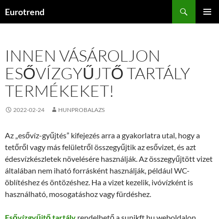
Kilépés
Keresés
Eurotrend
a
ELSŐDL
tartalomba
MENÜ
INNEN VÁSÁROLJON
ESŐVÍZGYŰJTŐ TARTÁLY
TERMÉKEKET!
2022-02-24
HUNPROBALAZS
Az „esővíz-gyűjtés” kifejezés arra a gyakorlatra utal, hogy a
tetőről vagy más felületről összegyűjtik az esővizet, és azt
édesvízkészletek növelésére használják. Az összegyűjtött vizet
általában nem iható forrásként használják, például WC-
öblítéshez és öntözéshez. Ha a vizet kezelik, ivóvízként is
használható, mosogatáshoz vagy fürdéshez.
Esővízgyűjtő tartály
rendelhető a sunikft.hu weboldalon,