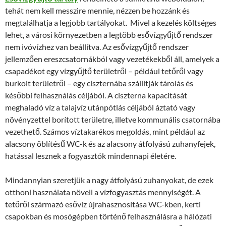
tehát nem kell messzire mennie, nézzen be hozzánk és
megtalálhatja a legjobb tartályokat. Mivel a kezelés költséges
lehet, a városi környezetben a legtöbb esővízgyűjtő rendszer
nem ivóvízhez van beállítva. Az esővízgyűjtő rendszer
jellemzően ereszcsatornákból vagy vezetékekből áll, amelyek a
csapadékot egy vízgyűjtő területről – például tetőről vagy
burkolt területről – egy ciszternába szállítják tárolás és
későbbi felhasználás céljából. A ciszterna kapacitását
meghaladó víz a talajvíz utánpótlás céljából áztató vagy
növényzettel borított területre, illetve kommunális csatornába
vezethető. Számos víztakarékos megoldás, mint például az
alacsony öblítésű WC-k és az alacsony átfolyású zuhanyfejek,
hatással lesznek a fogyasztók mindennapi életére.
Mindannyian szeretjük a nagy átfolyású zuhanyokat, de ezek
otthoni használata növeli a vízfogyasztás mennyiségét. A
tetőről származó esővíz újrahasznosítása WC-kben, kerti
csapokban és mosógépben történő felhasználásra a hálózati