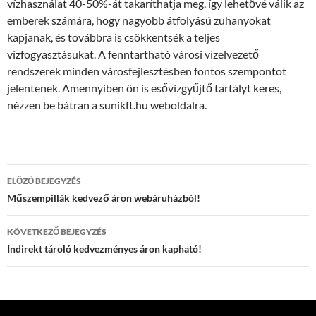
vízhasználat 40-50%-át takaríthatja meg, így lehetővé válik az
emberek számára, hogy nagyobb átfolyású zuhanyokat
kapjanak, és továbbra is csökkentsék a teljes
vízfogyasztásukat. A fenntartható városi vízelvezető
rendszerek minden városfejlesztésben fontos szempontot
jelentenek. Amennyiben ön is esővízgyűjtő tartályt keres,
nézzen be bátran a sunikft.hu weboldalra.
Bejegyzés
ELŐZŐ BEJEGYZÉS
navigáció
Műszempillák kedvező áron webáruházból!
KÖVETKEZŐ BEJEGYZÉS
Indirekt tároló kedvezményes áron kapható!