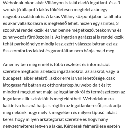
Weboldalunkon akár Villányon is talál eladó ingatlant, és a 3
szobás jó állapotú lakás tökéletesen megfelel akár egy
nagyobb családnak is. A lakás Villány központjában található
és akár vállalkozásra is megfelelő lehet, hiszen egy szintes, 3
szobával rendelkezik és van benne még étkező, teakonyha és
zuhanyozós fürdőszoba is. Az ingatlan garázzsal is rendelkezik,
tehát parkolóhelye mindig lesz, ezért válassza bátran ezt az
összkomfortos lakást és garantáltan nem bánja majd meg.
Amennyiben még ennél is több részletet és információt
szeretne megtudni az eladó ingatlanokról, az árakról, vagy a
budapesti albérletekről, akkor erre is van lehetősége, csak
látogassa fel bátran az otthonterkep.hu weboldalt és itt
mindent megtudhat majd az ingatlanokról és természetesen az
ingatlanok illusztrációit is megtekintheti. Weboldalunkra
kattintva használhatja is rögtön az ingatlankeresőt, csak adja
meg nekünk hogy melyik megyében és milyen típusú lakást
keres, hogy milyen árkategóriát szeretne és hogy hány
négyzetméteres legyen a lakás. Kérdések felmerülése esetén