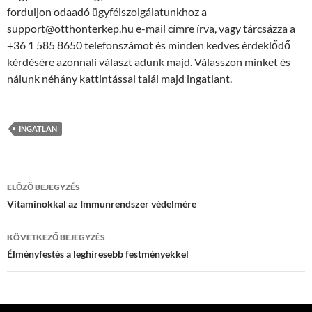
forduljon odaadó ügyfélszolgálatunkhoz a
support@otthonterkep.hu e-mail címre írva, vagy tárcsázza a
+36 1 585 8650 telefonszámot és minden kedves érdeklődő
kérdésére azonnali választ adunk majd. Válasszon minket és
nálunk néhány kattintással talál majd ingatlant.
INGATLAN
Bejegyzés
ELŐZŐ BEJEGYZÉS
navigáció
Vitaminokkal az Immunrendszer védelmére
KÖVETKEZŐ BEJEGYZÉS
Élményfestés a leghíresebb festményekkel