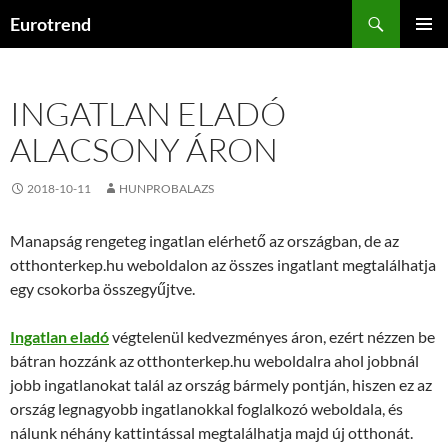
Kilépés
Keresés
Eurotrend
a
ELSŐDL
tartalomba
MENÜ
INGATLAN ELADÓ
ALACSONY ÁRON
2018-10-11
HUNPROBALAZS
Manapság rengeteg ingatlan elérhető az országban, de az
otthonterkep.hu weboldalon az összes ingatlant megtalálhatja
egy csokorba összegyűjtve.
Ingatlan eladó
végtelenül kedvezményes áron, ezért nézzen be
bátran hozzánk az otthonterkep.hu weboldalra ahol jobbnál
jobb ingatlanokat talál az ország bármely pontján, hiszen ez az
ország legnagyobb ingatlanokkal foglalkozó weboldala, és
nálunk néhány kattintással megtalálhatja majd új otthonát.