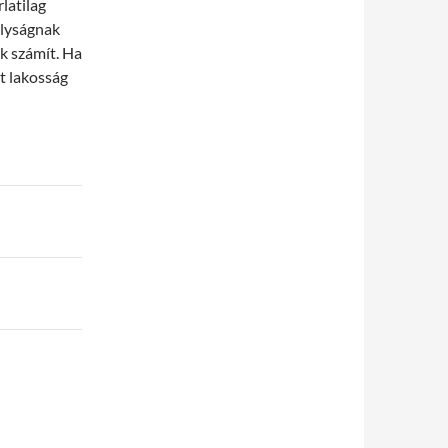
latilag
ályságnak
k számít. Ha
it lakosság