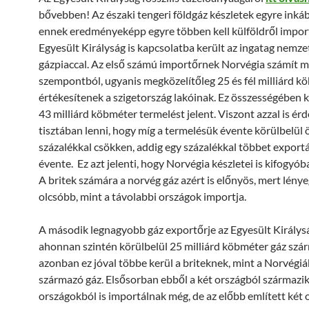
bővebben! Az északi tengeri földgáz készletek egyre inká
ennek eredményeképp egyre többen kell külföldről importá
Egyesült Királyság is kapcsolatba került az ingatag nemze
gázpiaccal. Az első számú importőrnek Norvégia számít 
szempontból, ugyanis megközelítőleg 25 és fél milliárd k
értékesítenek a szigetország lakóinak. Ez összességében 
43 milliárd köbméter termelést jelent. Viszont azzal is é
tisztában lenni, hogy míg a termelésük évente körülbelül 
százalékkal csökken, addig egy százalékkal többet export
évente. Ez azt jelenti, hogy Norvégia készletei is kifogyó
A britek számára a norvég gáz azért is előnyös, mert lény
olcsóbb, mint a távolabbi országok importja.
A második legnagyobb gáz exportőrje az Egyesült Királys
ahonnan szintén körülbelül 25 milliárd köbméter gáz szár
azonban ez jóval többe kerül a briteknek, mint a Norvégiá
származó gáz. Elsősorban ebből a két országból származik
országokból is importálnak még, de az előbb említett két