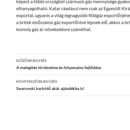
képest a többi országból származó gáz mennyisége gyakor
elhanyagolható. Katar ráadásul nem csak az Egyesült Kir
exportál, ugyanis a világ legnagyobb földgáz exportőrjéne
a britek elsőszámú gáz exportőrévé lépnek elő, akkor a br
komoly gáz ár növekedésre számíthat.
Bejegyzés
ELŐZŐ BEJEGYZÉS
navigáció
A melegítés történelme és folyamatos fejlődése
KÖVETKEZŐ BEJEGYZÉS
Swarovski karkötő akár ajándékba is!