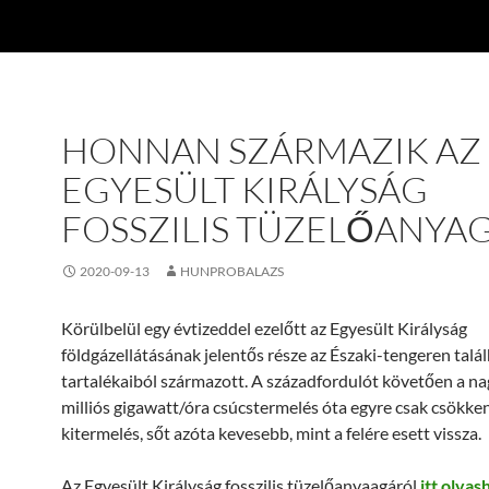
HONNAN SZÁRMAZIK AZ
EGYESÜLT KIRÁLYSÁG
FOSSZILIS TÜZELŐANYAG
2020-09-13
HUNPROBALAZS
Körülbelül egy évtizeddel ezelőtt az Egyesült Királyság
földgázellátásának jelentős része az Északi-tengeren talál
tartalékaiból származott. A századfordulót követően a na
milliós gigawatt/óra csúcstermelés óta egyre csak csökken
kitermelés, sőt azóta kevesebb, mint a felére esett vissza.
Az Egyesült Királyság fosszilis tüzelőanyaagáról
itt olvas