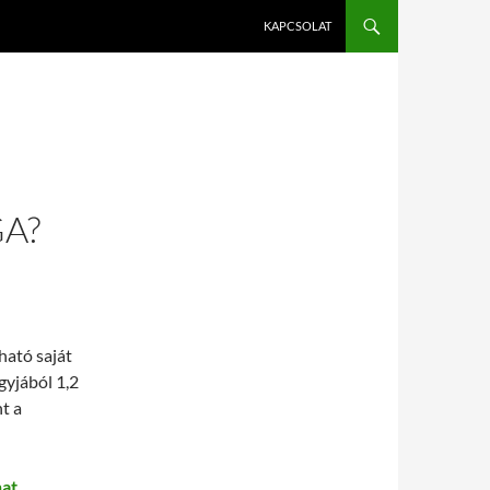
KAPCSOLAT
A?
ható saját
gyjából 1,2
t a
hat