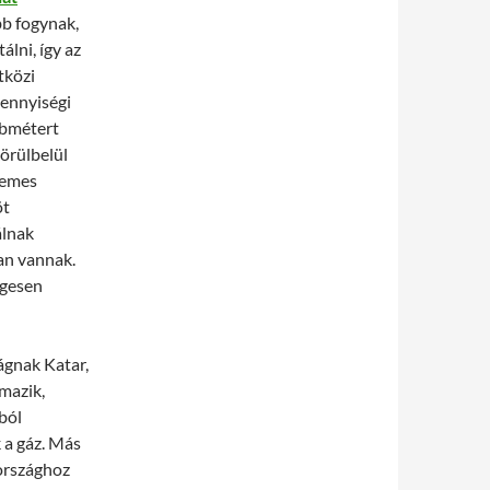
bb fogynak,
lni, így az
tközi
mennyiségi
öbmétert
körülbelül
rdemes
öt
álnak
ban vannak.
egesen
ágnak Katar,
mazik,
ból
 a gáz. Más
 országhoz