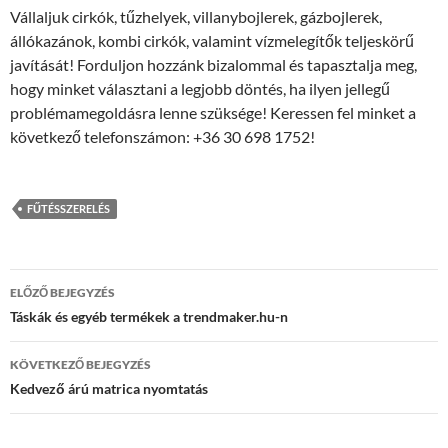
Vállaljuk cirkók, tűzhelyek, villanybojlerek, gázbojlerek,
állókazánok, kombi cirkók, valamint vízmelegítők teljeskörű
javítását! Forduljon hozzánk bizalommal és tapasztalja meg,
hogy minket választani a legjobb döntés, ha ilyen jellegű
problémamegoldásra lenne szüksége! Keressen fel minket a
következő telefonszámon: +36 30 698 1752!
FŰTÉSSZERELÉS
Bejegyzés
ELŐZŐ BEJEGYZÉS
navigáció
Táskák és egyéb termékek a trendmaker.hu-n
KÖVETKEZŐ BEJEGYZÉS
Kedvező árú matrica nyomtatás