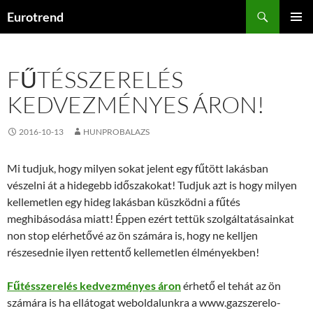
Kilépés
Keresés
Eurotrend
a
ELSŐDL
tartalomba
MENÜ
FŰTÉSSZERELÉS
KEDVEZMÉNYES ÁRON!
2016-10-13
HUNPROBALAZS
Mi tudjuk, hogy milyen sokat jelent egy fűtött lakásban
vészelni át a hidegebb időszakokat! Tudjuk azt is hogy milyen
kellemetlen egy hideg lakásban küszködni a fűtés
meghibásodása miatt! Éppen ezért tettük szolgáltatásainkat
non stop elérhetővé az ön számára is, hogy ne kelljen
részesednie ilyen rettentő kellemetlen élményekben!
Fűtésszerelés kedvezményes áron
érhető el tehát az ön
számára is ha ellátogat weboldalunkra a www.gazszerelo-