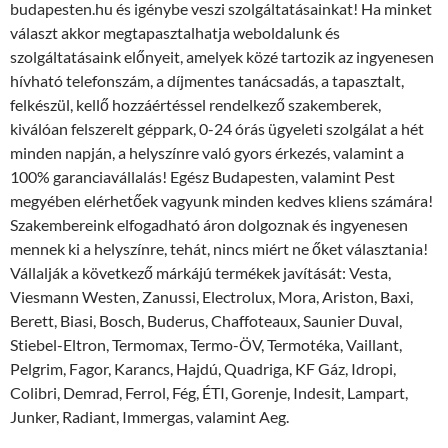
budapesten.hu és igénybe veszi szolgáltatásainkat! Ha minket
választ akkor megtapasztalhatja weboldalunk és
szolgáltatásaink előnyeit, amelyek közé tartozik az ingyenesen
hívható telefonszám, a díjmentes tanácsadás, a tapasztalt,
felkészül, kellő hozzáértéssel rendelkező szakemberek,
kiválóan felszerelt géppark, 0-24 órás ügyeleti szolgálat a hét
minden napján, a helyszínre való gyors érkezés, valamint a
100% garanciavállalás! Egész Budapesten, valamint Pest
megyében elérhetőek vagyunk minden kedves kliens számára!
Szakembereink elfogadható áron dolgoznak és ingyenesen
mennek ki a helyszínre, tehát, nincs miért ne őket választania!
Vállalják a következő márkájú termékek javítását: Vesta,
Viesmann Westen, Zanussi, Electrolux, Mora, Ariston, Baxi,
Berett, Biasi, Bosch, Buderus, Chaffoteaux, Saunier Duval,
Stiebel-Eltron, Termomax, Termo-ÖV, Termotéka, Vaillant,
Pelgrim, Fagor, Karancs, Hajdú, Quadriga, KF Gáz, Idropi,
Colibri, Demrad, Ferrol, Fég, ÉTI, Gorenje, Indesit, Lampart,
Junker, Radiant, Immergas, valamint Aeg.