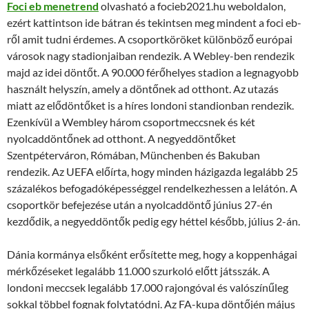
Foci eb menetrend
olvasható a focieb2021.hu weboldalon,
ezért kattintson ide bátran és tekintsen meg mindent a foci eb-
ről amit tudni érdemes. A csoportköröket különböző európai
városok nagy stadionjaiban rendezik. A Webley-ben rendezik
majd az idei döntőt. A 90.000 férőhelyes stadion a legnagyobb
használt helyszín, amely a döntőnek ad otthont. Az utazás
miatt az elődöntőket is a híres londoni standionban rendezik.
Ezenkívül a Wembley három csoportmeccsnek és két
nyolcaddöntőnek ad otthont. A negyeddöntőket
Szentpéterváron, Rómában, Münchenben és Bakuban
rendezik. Az UEFA előírta, hogy minden házigazda legalább 25
százalékos befogadóképességgel rendelkezhessen a lelátón. A
csoportkör befejezése után a nyolcaddöntő június 27-én
kezdődik, a negyeddöntők pedig egy héttel később, július 2-án.
Dánia kormánya elsőként erősítette meg, hogy a koppenhágai
mérkőzéseket legalább 11.000 szurkoló előtt játsszák. A
londoni meccsek legalább 17.000 rajongóval és valószínűleg
sokkal többel fognak folytatódni. Az FA-kupa döntőjén május