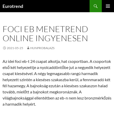
Kilépés
Keresés
Eurotrend
a
ELSŐDL
tartalomba
MENÜ
FOCI EB MENETREND
ONLINE INGYENESEN
2021-05-25
HUNPROBALAZS
Az idei foci eb-t 24 csapat alkotja, hat csoportban. A csoportok
első két helyezettje a nyolcaddöntőbe jut a negyedik helyezett
csapat kiesésével. A négy legmagasabb rangú harmadik
helyezett szintén a kieséses szakaszba kerül, a fennmaradó két
fél hazamegy. A bajnokság ezután a kieséses szakaszon halad
tovább, mielőtt a bajnokot megkoronáznák. A
világbajnoksággal ellentétben az eb-n nem lesz bronzmérkőzés
a harmadik helyért.