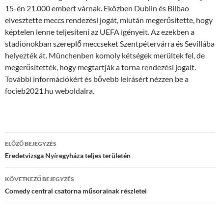
15-én 21.000 embert várnak. Eközben Dublin és Bilbao
elvesztette meccs rendezési jogát, miután megerősítette, hogy
képtelen lenne teljesíteni az UEFA igényeit. Az ezekben a
stadionokban szereplő meccseket Szentpétervárra és Sevillába
helyezték át. Münchenben komoly kétségek merültek fel, de
megerősítették, hogy megtartják a torna rendezési jogait.
További információkért és bővebb leírásért nézzen be a
focieb2021.hu weboldalra.
Bejegyzés
ELŐZŐ BEJEGYZÉS
navigáció
Eredetvizsga Nyíregyháza teljes területén
KÖVETKEZŐ BEJEGYZÉS
Comedy central csatorna műsorainak részletei