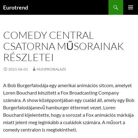
Kilépés
Keresés
Eurotrend
a
ELSŐDL
tartalomba
MENÜ
COMEDY CENTRAL
CSATORNA MŰSORAINAK
RÉSZLETEI
2021-06-01
HUNPROBALAZS
A Bob Burgerfalodája egy amerikai animációs sitcom, amelyet
Loren Bouchard készített a Fox Broadcasting Company
számára. A show középpontjában egy család áll, amely egy Bob
Burgerfalodájanevű hamburger éttermet vezet. Loren
Bouchard kijelentette, hogy a sorozat a Fox animációs márkája
miatt jelent meg leginkább a családok számára. A műsort a
comedy centralon is megtekintheti.