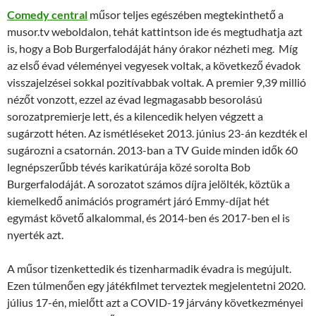
Comedy central
műsor teljes egészében megtekinthető a
musor.tv weboldalon, tehát kattintson ide és megtudhatja azt
is, hogy a Bob Burgerfalodáját hány órakor nézheti meg. Míg
az első évad véleményei vegyesek voltak, a következő évadok
visszajelzései sokkal pozitívabbak voltak. A premier 9,39 millió
nézőt vonzott, ezzel az évad legmagasabb besorolású
sorozatpremierje lett, és a kilencedik helyen végzett a
sugárzott héten. Az ismétléseket 2013. június 23-án kezdték el
sugározni a csatornán. 2013-ban a TV Guide minden idők 60
legnépszerűbb tévés karikatúrája közé sorolta Bob
Burgerfalodáját. A sorozatot számos díjra jelölték, köztük a
kiemelkedő animációs programért járó Emmy-díjat hét
egymást követő alkalommal, és 2014-ben és 2017-ben el is
nyerték azt.
A műsor tizenkettedik és tizenharmadik évadra is megújult.
Ezen túlmenően egy játékfilmet terveztek megjelentetni 2020.
július 17-én, mielőtt azt a COVID-19 járvány következményei