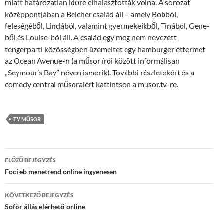
miatt határozatlan időre elhalasztották volna. A sorozat
középpontjában a Belcher család áll – amely Bobból,
feleségéből, Lindából, valamint gyermekeikből, Tinából, Gene-
ből és Louise-ból áll. A család egy meg nem nevezett
tengerparti közösségben üzemeltet egy hamburger éttermet
az Ocean Avenue-n (a műsor írói között informálisan
„Seymour’s Bay” néven ismerik). További részletekért és a
comedy central műsoraiért kattintson a musor.tv-re.
TV MŰSOR
Bejegyzés
ELŐZŐ BEJEGYZÉS
navigáció
Foci eb menetrend online ingyenesen
KÖVETKEZŐ BEJEGYZÉS
Sofőr állás elérhető online