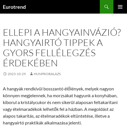
Kilépés
Keresés
Eurotrend
a
ELSŐDL
tartalomba
MENÜ
ELLEPI A HANGYAINVÁZIÓ?
HANGYAIRTÓ TIPPEK A
GYORS FELLÉLEGZÉS
ÉRDEKÉBEN
2023-10-29
HUNPROBALAZS
A hangyák rendkívül bosszantó élőlények, melyek nagyon
könnyen megjelennek, ha morzsákat hagyunk a konyhában,
kiborul a kristálycukor és nem sikerül alaposan feltakarítani
vagy ételmaradékok lelhetők fel a házban. A megoldást az
alapos takarítás, az ételmaradékok eltüntetése, illetve a
hangyairtó praktikák alkalmazása jelenti.