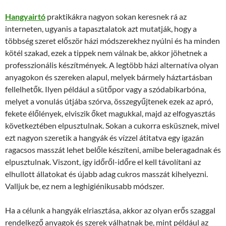
Hangyairtó
praktikákra nagyon sokan keresnek rá az
interneten, ugyanis a tapasztalatok azt mutatják, hogy a
többség szeret először házi módszerekhez nyúlni és ha minden
kötél szakad, ezek a tippek nem válnak be, akkor jöhetnek a
professzionális készítmények. A legtöbb házi alternatíva olyan
anyagokon és szereken alapul, melyek bármely háztartásban
fellelhetők. Ilyen például a sütőpor vagy a szódabikarbóna,
melyet a vonulás útjába szórva, összegyűjtenek ezek az apró,
fekete élőlények, elviszik őket magukkal, majd az elfogyasztás
következtében elpusztulnak. Sokan a cukorra esküsznek, mivel
ezt nagyon szeretik a hangyák és vízzel átitatva egy igazán
ragacsos masszát lehet belőle készíteni, amibe beleragadnak és
elpusztulnak. Viszont, így időről-időre el kell távolítani az
elhullott állatokat és újabb adag cukros masszát kihelyezni.
Valljuk be, ez nem a leghigiénikusabb módszer.
Ha a célunk a hangyák elriasztása, akkor az olyan erős szaggal
rendelkező anyagok és szerek válhatnak be, mint például az