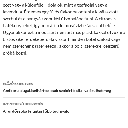
ecet vagy a különféle illóolajok, mint a teafaolaj vagy a
levendula. Érdemes egy fújós flakonba önteni a kiválasztott
szerből és a hangyák vonulási útvonalába fújni. A citrom is
hatékony lehet, így nem árt a felmosóvízbe facsarni belőle.
Ugyanakkor ezt a módszert nem árt más praktikákkal ötvözni a
biztos siker érdekében. Ha viszont minden kötél szakad vagy
nem szeretnénk kísérletezni, akkor a bolti szerekkel célszerű
próbálkozni.
Bejegyzés
ELŐZŐ BEJEGYZÉS
navigáció
Amikor a duguláselhárítás csak szakértő által valósulhat meg
KÖVETKEZŐ BEJEGYZÉS
A fürdőszoba felújítás főbb tudnivalói