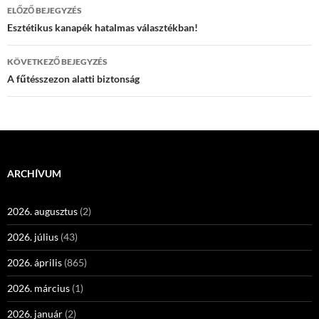
Bejegyzés
ELŐZŐ BEJEGYZÉS
navigáció
Esztétikus kanapék hatalmas választékban!
KÖVETKEZŐ BEJEGYZÉS
A fűtésszezon alatti biztonság
ARCHÍVUM
2026. augusztus
(2)
2026. július
(43)
2026. április
(865)
2026. március
(1)
2026. január
(2)