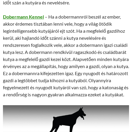
időt szán a kutyára és nevelésére.
Dobermann Kennel
– Ha a dobermannról beszél az ember,
akkor érdemes tisztában lenni vele, hogy a világ ötödik
legintelligensebb kutyájáról ejt szót. Ha a megfelelő gazdihoz
kerül, aki hajlandó időt szánni a kutya nevelésére és
rendszeresen foglalkozik vele, akkor a dobermann igazi családi
kutya lesz. A dobermann rendkívül ragaszkodó és családbarát
kutya a megfelelő gazdi kezei közt. Alapvetően minden kutyára
érvényes az a megállapítás, hogy amilyen a gazdi, olyan a kutya.
Ez a dobermannra kifejezetten igaz. Egy nyugodt és határozott
gazdi a legtöbbet tudja kihozni a kutyából. Olyannyira
fegyelmezett és nyugodt kutyáról van szó, hogy a katonaság és
a rendőrség is nagyon gyakran alkalmazza ezeket a kutyákat.