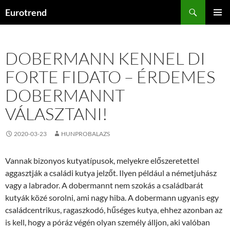
Kilépés
Keresés
Eurotrend
a
ELSŐDL
tartalomba
MENÜ
DOBERMANN KENNEL DI
FORTE FIDATO – ÉRDEMES
DOBERMANNT
VÁLASZTANI!
2020-03-23
HUNPROBALAZS
Vannak bizonyos kutyatípusok, melyekre előszeretettel
aggasztják a családi kutya jelzőt. Ilyen például a németjuhász
vagy a labrador. A dobermannt nem szokás a családbarát
kutyák közé sorolni, ami nagy hiba. A dobermann ugyanis egy
családcentrikus, ragaszkodó, hűséges kutya, ehhez azonban az
is kell, hogy a póráz végén olyan személy álljon, aki valóban