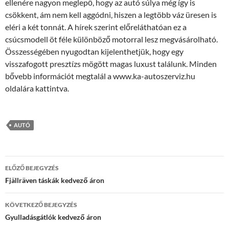
ellenére nagyon meglepő, hogy az autó súlya még így is
csökkent, ám nem kell aggódni, hiszen a legtöbb váz üresen is
eléri a két tonnát. A hírek szerint előreláthatóan ez a
csúcsmodell öt féle különböző motorral lesz megvásárolható.
Összességében nyugodtan kijelenthetjük, hogy egy
visszafogott presztízs mögött magas luxust találunk. Minden
bővebb információt megtalál a www.ka-autoszerviz.hu
oldalára kattintva.
AUTÓ
Bejegyzés
ELŐZŐ BEJEGYZÉS
navigáció
Fjällräven táskák kedvező áron
KÖVETKEZŐ BEJEGYZÉS
Gyulladásgátlók kedvező áron