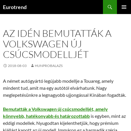
Kilépés
Keresés
Eurotrend
a
ELSŐDL
tartalomba
MENÜ
AZ IDÉN BEMUTATTÁK A
VOLKSWAGEN ÚJ
CSÚCSMODELLJÉT
2018-08-03
HUNPROBALAZS
A német autógyártó legújabb modellje a Touareg, amely
mindent tud, amit ma egy autótól elvárhatunk. Nagy
meglepetésünkre a legnagyobb ujjongással Kínában fogadták.
Bemutatták a Volkswagen új csúcsmodelljét, amely
könnyebb, hatékonyabb és határozottabb
is egyben, mint az
eddigi modellek. Nyugodtan kijelenthetjük, hogy prémium
kiállást kapott az új modell. Immáron ez a harmadik széria,