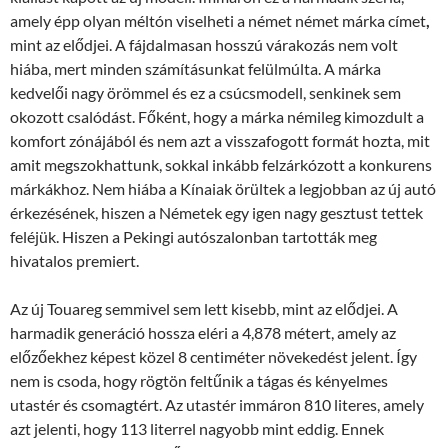
amely épp olyan méltón viselheti a német német márka címet
,
mint az elődjei. A fájdalmasan hosszú várakozás nem volt
hiába, mert minden számításunkat felülmúlta. A márka
kedvelői nagy örömmel és ez a csúcsmodell, senkinek sem
okozott csalódást. Főként, hogy a márka némileg kimozdult a
komfort zónájából és nem azt a visszafogott formát hozta, mit
amit megszokhattunk, sokkal inkább felzárkózott a konkurens
márkákhoz. Nem hiába a Kínaiak örültek a legjobban az új autó
érkezésének, hiszen a Németek egy igen nagy gesztust tettek
feléjük. Hiszen a Pekingi autószalonban tartották meg
hivatalos premiert.
Az új Touareg semmivel sem lett kisebb, mint az elődjei. A
harmadik generáció hossza eléri a 4,878 métert, amely az
előzőekhez képest közel 8 centiméter növekedést jelent. Így
nem is csoda, hogy rögtön feltűnik a tágas és kényelmes
utastér és csomagtért. Az utastér immáron 810 literes, amely
azt jelenti, hogy 113 literrel nagyobb mint eddig. Ennek