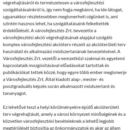
végrehajtásáról és természetesen a városfejlesztési
szolgáltatásainkról is, így nem fogja megbánni, ha ide látogat,
ugyanakkor részletesebben megismerheti cégünket is, ami
szintén hasznos lehet, ha szolgáltatásaink felkeltették
érdeklődését. A városfejlesztés Zrt. bevezette a
városfejlesztési akció végrehajtásának alapjául szolgáló
komplex városfejlesztési akcióterv részeit az akcióterületi terv
használati és alkalmazási módszertanának bevezetésével. A
Városfejlesztés Zrt. vezetői a nemzetközi szakmai és egyetemi
kapcsolataik mozgósításával előadásokat tartottak és
publikációkat tettek közzé, hogy egyre több ember megismerje
a Városfejlesztés Zrt. Által kiadott alap-, mester- és
posztgraduális képzés során alkalmazott módszertant és
tananyagot.
Ez lehetővé teszi a helyi körülményekre épülő akcióterületi
terv végrehajtását, amely a városi környezet minőségének és a
közvetlen városfejlesztési bevételeknek a lehető legjobb
megtérülését biztosítja az önkormányzatok és akár az állam