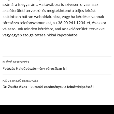
számára is egyaránt. Ha továbbra is szívesen olvasna az
akcióterületi tervekről és megtekintené a teljes leírást
kattintson bátran weboldalunkra, vagy ha kérdései vannak
tárcsázza telefonszámunkat, a +36 20 941 1234-et, és akkor
válaszolunk minden kérdésre, ami az akcióterületi tervekkel,
vagy egyéb szolgáltatásainkkal kapcsolatos.
Bejegyzés
ELŐZŐ BEJEGYZÉS
navigáció
Fotózás Hajdúböszörmény városában is!
KÖVETKEZŐ BEJEGYZÉS
Dr. Zsuffa Ákos – kutatási eredmények a felnőttképzésről