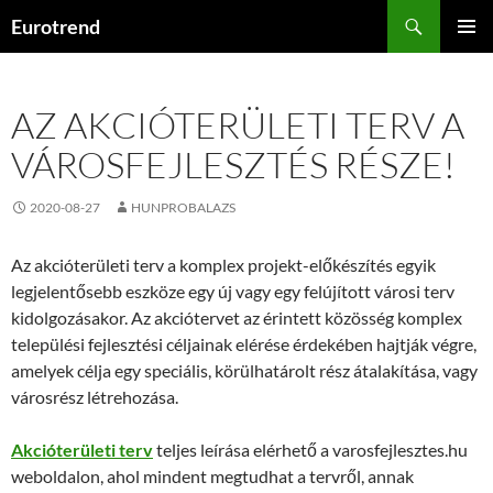
Kilépés
Keresés
Eurotrend
a
ELSŐDL
tartalomba
MENÜ
AZ AKCIÓTERÜLETI TERV A
VÁROSFEJLESZTÉS RÉSZE!
2020-08-27
HUNPROBALAZS
Az akcióterületi terv a komplex projekt-előkészítés egyik
legjelentősebb eszköze egy új vagy egy felújított városi terv
kidolgozásakor. Az akciótervet az érintett közösség komplex
települési fejlesztési céljainak elérése érdekében hajtják végre,
amelyek célja egy speciális, körülhatárolt rész átalakítása, vagy
városrész létrehozása.
Akcióterületi terv
teljes leírása elérhető a varosfejlesztes.hu
weboldalon, ahol mindent megtudhat a tervről, annak