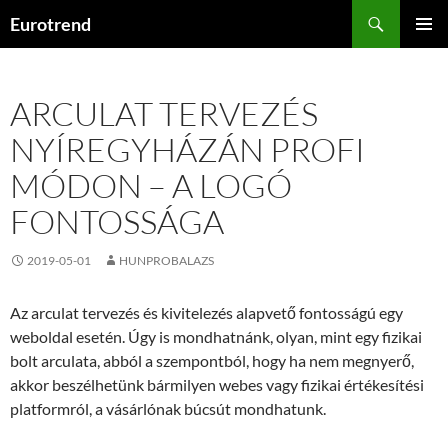
Kilépés
Keresés
Eurotrend
a
ELSŐDL
tartalomba
MENÜ
ARCULAT TERVEZÉS
NYÍREGYHÁZÁN PROFI
MÓDON – A LOGÓ
FONTOSSÁGA
2019-05-01
HUNPROBALAZS
Az arculat tervezés és kivitelezés alapvető fontosságú egy
weboldal esetén. Úgy is mondhatnánk, olyan, mint egy fizikai
bolt arculata, abból a szempontból, hogy ha nem megnyerő,
akkor beszélhetünk bármilyen webes vagy fizikai értékesítési
platformról, a vásárlónak búcsút mondhatunk.