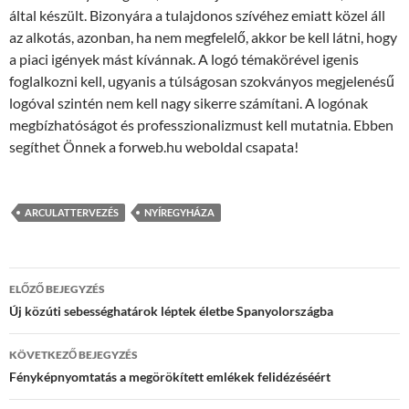
által készült. Bizonyára a tulajdonos szívéhez emiatt közel áll
az alkotás, azonban, ha nem megfelelő, akkor be kell látni, hogy
a piaci igények mást kívánnak. A logó témakörével igenis
foglalkozni kell, ugyanis a túlságosan szokványos megjelenésű
logóval szintén nem kell nagy sikerre számítani. A logónak
megbízhatóságot és professzionalizmust kell mutatnia. Ebben
segíthet Önnek a forweb.hu weboldal csapata!
ARCULATTERVEZÉS
NYÍREGYHÁZA
Bejegyzés
ELŐZŐ BEJEGYZÉS
navigáció
Új közúti sebességhatárok léptek életbe Spanyolországba
KÖVETKEZŐ BEJEGYZÉS
Fényképnyomtatás a megörökített emlékek felidézéséért