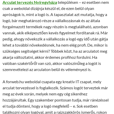
Arculat tervezés Nyíregyháza
településen – ez esetben nem
csak a weboldal dizájnja készül el, de ezen belül olyan
apróságok is, mint a logó is. A tapasztalat azt mutatja, hogy a
logó, bár meghatározó része a vállalkozásnak és az általa
forgalmazott termékek nagy részén is megtalálható, azonban
vannak, akik elképesztően kevés figyelmet fordítanak rá. Már
pedig, ahogy növekszik a vállalkozás a logó egy idő után gátja
lehet a további növekedésnek, ha nem elég profi. De, mikor is
szükséges segítséget kérni? Többek közt, ha az arculatot meg
akarja változtatni, akkor érdemes profihoz fordulni. Ha
valóban szakértőről van szó, akkor valószínűleg a logót is
szemrevételezi az arculaton belül és véleményezi is.
A forweb.hu weboldal csapata egy kreatív IT csapat, mely
arculat tervezéssel is foglalkozik. Számos logót terveztek már
meg az évek során, melyek nem egy cég sikeréhez
hozzájárultak. Egy szakember pontosan tudja, már ránézéssel
el tudja dönteni, hogy a logó megfelelő – e. Sok esetben
találkozni olyan logóval, amit a rajzszakkörös ismerős, rokon