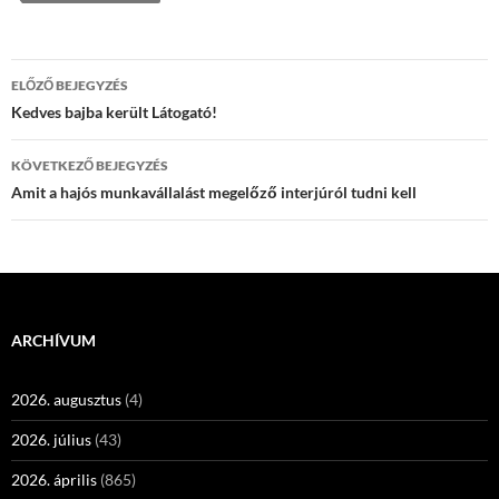
Bejegyzés
ELŐZŐ BEJEGYZÉS
navigáció
Kedves bajba került Látogató!
KÖVETKEZŐ BEJEGYZÉS
Amit a hajós munkavállalást megelőző interjúról tudni kell
ARCHÍVUM
2026. augusztus
(4)
2026. július
(43)
2026. április
(865)