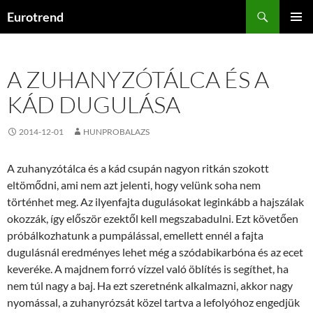
Kilépés
Keresés
Eurotrend
a
ELSŐDL
tartalomba
MENÜ
A ZUHANYZÓTÁLCA ÉS A
KÁD DUGULÁSA
2014-12-01
HUNPROBALAZS
A zuhanyzótálca és a kád csupán nagyon ritkán szokott
eltömődni, ami nem azt jelenti, hogy velünk soha nem
történhet meg. Az ilyenfajta dugulásokat leginkább a hajszálak
okozzák, így először ezektől kell megszabadulni. Ezt követően
próbálkozhatunk a pumpálással, emellett ennél a fajta
dugulásnál eredményes lehet még a szódabikarbóna és az ecet
keveréke. A majdnem forró vízzel való öblítés is segíthet, ha
nem túl nagy a baj. Ha ezt szeretnénk alkalmazni, akkor nagy
nyomással, a zuhanyrózsát közel tartva a lefolyóhoz engedjük