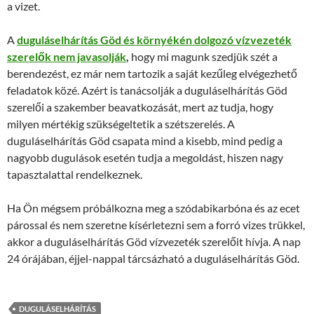
a vizet.
A
duguláselhárítás Göd és környékén dolgozó vízvezeték
szerelők nem javasolják
,
hogy mi magunk szedjük szét a
berendezést, ez már nem tartozik a saját kezűleg elvégezhető
feladatok közé. Azért is tanácsolják a duguláselhárítás Göd
szerelői a szakember beavatkozását, mert az tudja, hogy
milyen mértékig szükségeltetik a szétszerelés. A
duguláselhárítás Göd csapata mind a kisebb, mind pedig a
nagyobb dugulások esetén tudja a megoldást, hiszen nagy
tapasztalattal rendelkeznek.
Ha Ön mégsem próbálkozna meg a szódabikarbóna és az ecet
párossal és nem szeretne kísérletezni sem a forró vizes trükkel,
akkor a duguláselhárítás Göd vízvezeték szerelőit hívja. A nap
24 órájában, éjjel-nappal tárcsázható a duguláselhárítás Göd.
DUGULÁSELHÁRÍTÁS