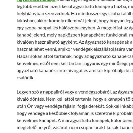
legtöbb esetben azért kerül ágyazható kanapé a házba, me
helyhiányban szenvednek. Ha mindössze egy szoba találh
lakásban, akkor komoly dilemmát jelent, hogy hogyan legy
egy szoba nappali és hálószoba egyben. A megoldást az á
kanapé jelenti, mely napközben kanapéként funkcionál, m
kiválóan használható ágyként. Az ágyazható kanapénak a
hasznát lehet venni, amikor vendégek elszállásolására va
Habár sokan attól tartanak, hogy az ágyazható kanapé csa
kényelmes, ettől nem kell tartani, ugyanis egy minőségi, p
ágyazható kanapé szinte hívogat és amikor kipróbálja bi
csalódik.
Legyen szó a nappaliról vagy a vendégszobáról, az ágyaz
kiváló döntés. Nem kell attól tartania, hogy a kanapén töl
után Ön vagy vendége fájlalni fogja derekát. Sokkal inkáb
hogy vendége a későbbiek folyamán is szeretné kipróbálni
kényelmes kanapét. A mai ágyazható kanapék, különösen,
megfelelő helyről vásárol, nem csupán praktikusak, hane