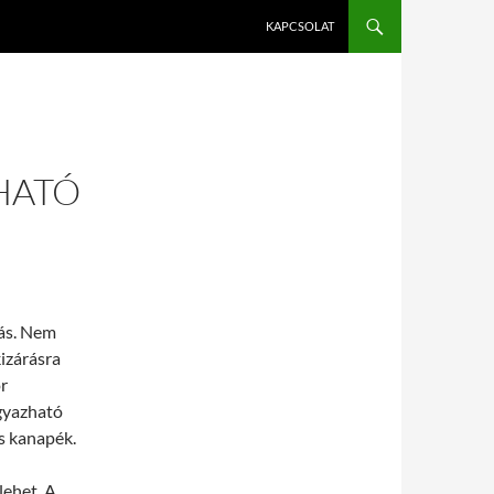
KAPCSOLAT
HATÓ
dás. Nem
kizárásra
r
ágyazható
s kanapék.
lehet. A