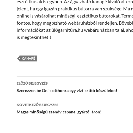
esztétikusak is egyben. Az ágyazható kanapé kiváló altern
jelent, ha egy igazán praktikus bútorra van szüksége. Ma 
online is vásárolhat minőségi, esztétikus bútorokat. Ter
fontos, hogy megbízható webáruházból rendeljen. Bőveb
információkat az ülőgarnitúra.hu webáruházban talál, ahol
is megtekintheti!
KANAPÉ
Bejegyzés
ELŐZŐ BEJEGYZÉS
navigáció
Szerezzen be Ön is otthonra egy víztisztító készüléket!
KÖVETKEZŐ BEJEGYZÉS
Magas minőségű szendvicspanel gyártói áron!