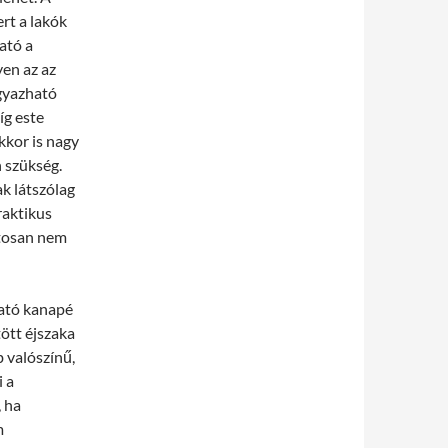
rt a lakók
ató a
en az az
gyazható
íg este
kkor is nagy
n szükség.
k látszólag
raktikus
ztosan nem
ható kanapé
tött éjszaka
b valószínű,
 a
 ha
m