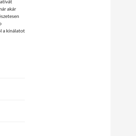
atívát
már akár
mészetesen
b
 a kínálatot