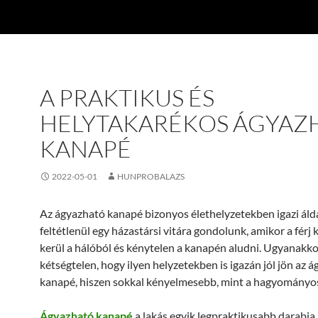
A PRAKTIKUS ÉS
HELYTAKARÉKOS ÁGYAZ
KANAPÉ
2022-05-01
HUNPROBALAZS
Az ágyazható kanapé bizonyos élethelyzetekben igazi ál
feltétlenül egy házastársi vitára gondolunk, amikor a férj 
kerül a hálóból és kénytelen a kanapén aludni. Ugyanakko
kétségtelen, hogy ilyen helyzetekben is igazán jól jön az 
kanapé, hiszen sokkal kényelmesebb, mint a hagyományo
Ágyazható kanapé
a lakás egyik legpraktikusabb darabja 