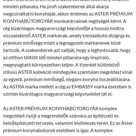
minden pillanata. Ha profi szakemberek által akarja
megcsináltatni konyháját, akkor érdemes az ASTER PRÉMIUM
KONYHABÚTORGYÁR munkatársainak segítségét kérni. A
cég kizárólagos magyarországi képviselője a hosszú múltra
visszatekintő ASTER márkának, amely trendalkotó dizájnja és
prémium minősége miatt a legnagyobb márkanevek közé
tartozik. A szakemberek azt vallják, hogy a legfontosabb, hogy
az otthon töltött idő minden pillanata egy inspiráló,
megnyugtató környezetben teljen. A tizenkét különböző
stílusú ASTER kollekció mindegyike számtalan megoldást kínál
az egyedi, prémium minőségű, elegáns konyha összeállítására.
Az ASTRA márka mellett a cég az EMBASSY márka esetében is
szintén kizárólagos magyarországi képviseletet lát el.
Az ASTER PRÉMIUM KONYHABÚTORGYÁR komplex
megoldást nyújt a megrendelők számára az építészeti és
belsőépítészeti tervezés, valamint kivitelezés terén. Ez az Aster
prémium konyhabútorok esetében is igaz. A komplex