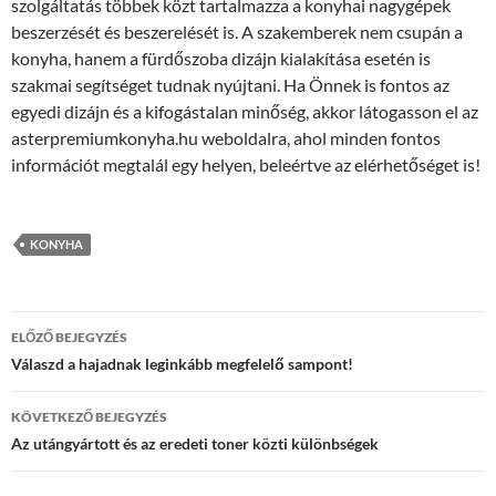
szolgáltatás többek közt tartalmazza a konyhai nagygépek
beszerzését és beszerelését is. A szakemberek nem csupán a
konyha, hanem a fürdőszoba dizájn kialakítása esetén is
szakmai segítséget tudnak nyújtani. Ha Önnek is fontos az
egyedi dizájn és a kifogástalan minőség, akkor látogasson el az
asterpremiumkonyha.hu weboldalra, ahol minden fontos
információt megtalál egy helyen, beleértve az elérhetőséget is!
KONYHA
Bejegyzés
ELŐZŐ BEJEGYZÉS
navigáció
Válaszd a hajadnak leginkább megfelelő sampont!
KÖVETKEZŐ BEJEGYZÉS
Az utángyártott és az eredeti toner közti különbségek