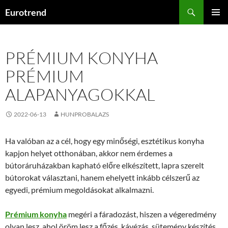
Kilépés
Keresés
Eurotrend
a
ELSŐDL
tartalomba
MENÜ
PRÉMIUM KONYHA
PRÉMIUM
ALAPANYAGOKKAL
2022-06-13
HUNPROBALAZS
Ha valóban az a cél, hogy egy minőségi, esztétikus konyha
kapjon helyet otthonában, akkor nem érdemes a
bútoráruházakban kapható előre elkészített, lapra szerelt
bútorokat választani, hanem ehelyett inkább célszerű az
egyedi, prémium megoldásokat alkalmazni.
Prémium konyha
megéri a fáradozást, hiszen a végeredmény
olyan lesz, ahol öröm lesz a főzés, kávézás, sütemény készítés