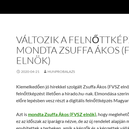
VÁLTOZIK A FELNŐTTKÉP
MONDTA ZSUFFA ÁKOS (
ELNÖK)
2020-04-21
HUNPROBALAZS
Kiemelkedően jó hírekkel szolgált Zsuffa Ákos (FVSZ elnö
felnőttképzést illetően a hirado.hu-nak. Elmondása szeri
előre lepésben vesz részt a digitális felnőttképzés Magya
Azt is
mondta Zsuffa Ákos (FVSZ elnök)
, hogy meglehet
ez az időszak az iparágra nézve, de az új rendelet alapján m
enyhitettek a terheken, amik a képzők és a képzettek vállá