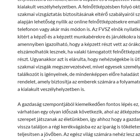
kialakult veszélyhelyzetben. A felnőttképzésben folyó okt
szakmai vizsgáztatás biztosításának eltérő szabályairól s
alapján lehetőség nyílik az online felnőttképzésekre emai
telefonon vagy akár más módon is. Az FVSZ elnök nyilat
kitért a képző és a képzett munkabérekre és járulékokra is
amennyiben igazolható, hogy a képzett részt vett az órák
elszámolhatók lesznek, ha valaki támogatott felnőttképz
részt. Ugyanakkor azt is elárulta, hogy nehézségekbe is ü
szakmai vizsgák megszervezésével, mivel egyesek személ
találkozót is igényelnek, de mindenképpen előre haladást j
rendelet, amely biztosítja az emberek számára a folyamat
a kialakult veszélyhelyzetben is.
A gazdaság szempontjából kiemelkedően fontos lépés ez,
várhatóan egy olyan időszak következik, ahol az átképzé
szerepet játszanak az életünkben, így ahhoz hogy a gazda
vissza találjon a régi kerékvágásba ez az iparág is tökélete
teljesítsen a jövőben. Az egész világ számára nehéz lesz az