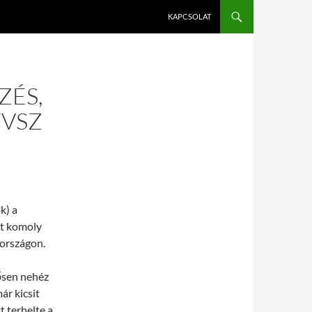
KAPCSOLAT
ZÉS,
FVSZ
k) a
nt komoly
rországon.
ősen nehéz
ár kicsit
t terhelte a