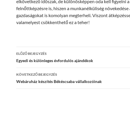
elkövetkező időszak, de különösképpen oda kell figyelni a
felnőttképzésre is, hiszen a munkanélküliség növekedése 
gazdaságokat is komolyan megterheli. Viszont átképzésse
valamelyest csökkenthető ez a teher!
Bejegyzés
ELŐZŐ BEJEGYZÉS
navigáció
Egyedi és különleges évfordulós ajándékok
KÖVETKEZŐ BEJEGYZÉS
Webáruház készítés Békéscsaba vállalkozóinak