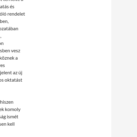
atás és
zóló rendelet
lben,
kozatában
,
on
ésben vesz
tköznek a
yes
elent az új
os oktatást
 hiszen
sek komoly
ság ismét
sen kell