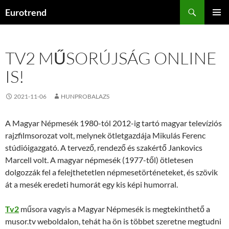
Kilépés
Keresés
Eurotrend
a
ELSŐDL
tartalomba
MENÜ
TV2 MŰSORÚJSÁG ONLINE
IS!
2021-11-06
HUNPROBALAZS
A Magyar Népmesék 1980-tól 2012-ig tartó magyar televíziós
rajzfilmsorozat volt, melynek ötletgazdája Mikulás Ferenc
stúdióigazgató. A tervező, rendező és szakértő Jankovics
Marcell volt. A magyar népmesék (1977-től) ötletesen
dolgozzák fel a felejthetetlen népmesetörténeteket, és szövik
át a mesék eredeti humorát egy kis képi humorral.
Tv2
műsora vagyis a Magyar Népmesék is megtekinthető a
musor.tv weboldalon, tehát ha ön is többet szeretne megtudni