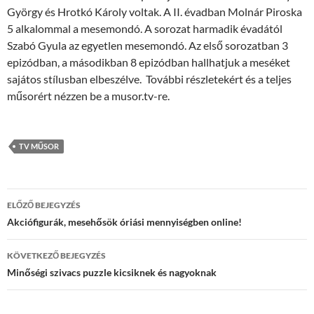
György és Hrotkó Károly voltak. A II. évadban Molnár Piroska
5 alkalommal a mesemondó. A sorozat harmadik évadától
Szabó Gyula az egyetlen mesemondó. Az első sorozatban 3
epizódban, a másodikban 8 epizódban hallhatjuk a meséket
sajátos stílusban elbeszélve. További részletekért és a teljes
műsorért nézzen be a musor.tv-re.
TV MŰSOR
Bejegyzés
ELŐZŐ BEJEGYZÉS
navigáció
Akciófigurák, mesehősök óriási mennyiségben online!
KÖVETKEZŐ BEJEGYZÉS
Minőségi szivacs puzzle kicsiknek és nagyoknak