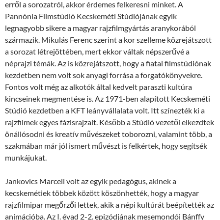
erről a sorozatról, akkor érdemes felkeresni minket. A
Pannónia Filmstúdió Kecskeméti Stúdiójának egyik
legnagyobb sikere a magyar rajzfilmgyártás aranykorából
származik. Mikulás Ferenc szerint a kor szelleme közrejátszott
a sorozat létrejöttében, mert ekkor váltak népszerűvé a
néprajzi témák. Az is közrejátszott, hogy a fiatal filmstúdiónak
kezdetben nem volt sok anyagi forrása a forgatókönyvekre.
Fontos volt még az alkotók által kedvelt paraszti kultúra
kincseinek megmentése is. Az 1971-ben alapított Kecskeméti
Stúdió kezdetben a KFT leányvállalata volt. Itt színezték ki a
rajzfilmek egyes fázisrajzait. Később a Stúdió vezetői elkezdtek
önállósodni és kreatív művészeket toborozni, valamint több, a
szakmában már jól ismert művészt is felkértek, hogy segítsék
munkájukat.
Jankovics Marcell volt az egyik pedagógus, akinek a
kecskemétiek többek között köszönhették, hogy a magyar
rajzfilmipar megőrzői lettek, akik a népi kultúrát beépítették az
animációba. Az I. évad 2-2. epizódjának mesemondói Bánffy