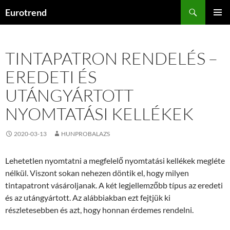
Kilépés
Keresés
Eurotrend
a
ELSŐDL
tartalomba
MENÜ
TINTAPATRON RENDELÉS –
EREDETI ÉS
UTÁNGYÁRTOTT
NYOMTATÁSI KELLÉKEK
2020-03-13
HUNPROBALAZS
Lehetetlen nyomtatni a megfelelő nyomtatási kellékek megléte
nélkül. Viszont sokan nehezen döntik el, hogy milyen
tintapatront vásároljanak. A két legjellemzőbb típus az eredeti
és az utángyártott. Az alábbiakban ezt fejtjük ki
részletesebben és azt, hogy honnan érdemes rendelni.