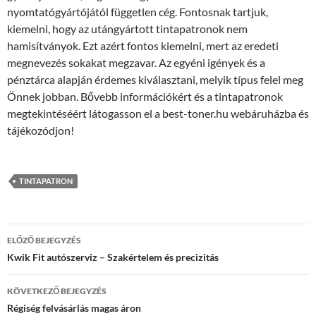
nyomtatógyártójától független cég. Fontosnak tartjuk,
kiemelni, hogy az utángyártott tintapatronok nem
hamisítványok. Ezt azért fontos kiemelni, mert az eredeti
megnevezés sokakat megzavar. Az egyéni igények és a
pénztárca alapján érdemes kiválasztani, melyik típus felel meg
Önnek jobban. Bővebb információkért és a tintapatronok
megtekintéséért látogasson el a best-toner.hu webáruházba és
tájékozódjon!
TINTAPATRON
Bejegyzés
ELŐZŐ BEJEGYZÉS
navigáció
Kwik Fit autószerviz – Szakértelem és precizitás
KÖVETKEZŐ BEJEGYZÉS
Régiség felvásárlás magas áron