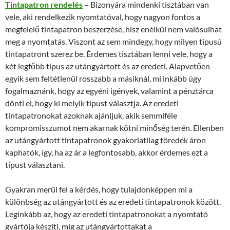
Tintapatron rendelés
– Bizonyára mindenki tisztában van
vele, aki rendelkezik nyomtatóval, hogy nagyon fontos a
megfelelő tintapatron beszerzése, hisz enélkül nem valósulhat
meg a nyomtatás. Viszont az sem mindegy, hogy milyen típusú
tintapatront szerez be. Érdemes tisztában lenni vele, hogy a
két legfőbb típus az utángyártott és az eredeti. Alapvetően
egyik sem feltétlenül rosszabb a másiknál, mi inkább úgy
fogalmaznánk, hogy az egyéni igények, valamint a pénztárca
dönti el, hogy ki melyik típust választja. Az eredeti
tintapatronokat azoknak ajánljuk, akik semmiféle
kompromisszumot nem akarnak kötni minőség terén. Ellenben
az utángyártott tintapatronok gyakorlatilag töredék áron
kaphatók, így, ha az ár a legfontosabb, akkor érdemes ezt a
típust választani.
Gyakran merül fel a kérdés, hogy tulajdonképpen mi a
különbség az utángyártott és az eredeti tintapatronok között.
Leginkább az, hogy az eredeti tintapatronokat a nyomtató
gyártója készíti, míg az utángyártottakat a