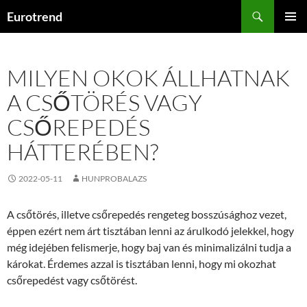
Kilépés
Keresés
Eurotrend
a
ELSŐDL
tartalomba
MENÜ
MILYEN OKOK ÁLLHATNAK
A CSŐTÖRÉS VAGY
CSŐREPEDÉS
HÁTTERÉBEN?
2022-05-11
HUNPROBALAZS
A csőtörés, illetve csőrepedés rengeteg bosszúsághoz vezet,
éppen ezért nem árt tisztában lenni az árulkodó jelekkel, hogy
még idejében felismerje, hogy baj van és minimalizálni tudja a
károkat. Érdemes azzal is tisztában lenni, hogy mi okozhat
csőrepedést vagy csőtörést.