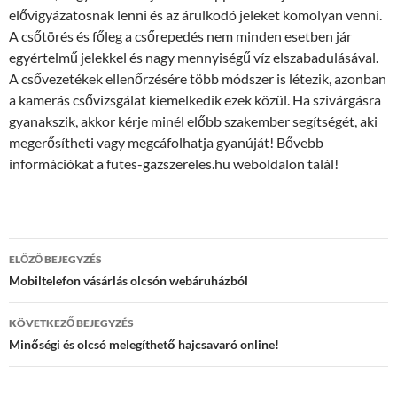
elővigyázatosnak lenni és az árulkodó jeleket komolyan venni.
A csőtörés és főleg a csőrepedés nem minden esetben jár
egyértelmű jelekkel és nagy mennyiségű víz elszabadulásával.
A csővezetékek ellenőrzésére több módszer is létezik, azonban
a kamerás csővizsgálat kiemelkedik ezek közül. Ha szivárgásra
gyanakszik, akkor kérje minél előbb szakember segítségét, aki
megerősítheti vagy megcáfolhatja gyanúját! Bővebb
információkat a futes-gazszereles.hu weboldalon talál!
Bejegyzés
ELŐZŐ BEJEGYZÉS
navigáció
Mobiltelefon vásárlás olcsón webáruházból
KÖVETKEZŐ BEJEGYZÉS
Minőségi és olcsó melegíthető hajcsavaró online!