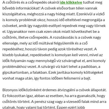
A csőtörés és a csőrepedés okairól
ide klikkelve
tudhat meg
bővebb információkat! A csövek elsősorban télen vannak
kiszolgáltatva, méghozzá a nagy hideg miatt. Ezenkívül a vízkő
is komoly problémát okoz, hosszú idő elteltével megrongálja a
csöveket, amik így nagyobb eséllyel repednek meg vagy törnek
el. Ugyanakkor nem csak ezen okok miatt következhet be a
csőtörés, illetve csőrepedés. A rozsdásodás is a csövek nagy
ellensége, mely az idő múltával felgyülemlik és a cső
repedéséhez, hosszú távon pedig azok töréséhez vezet. A
kisebb lyukakat, repedéseket is komolyan kell venni, mivel az
idők folyamán nagy mennyiségű víz szivároghat el, ami komoly
problémákhoz vezet. A szivárgó víz kárt tehet a padlóban, a
gipszkartonban, a falakban. Ezek javítása komoly költségeket
vonhat maga után, így fontos időben felismerni a bajt.
Bizonyos időközönként érdemes átvizsgálni a csövek állapotát.
Ez fokozottan igaz, abban az esetben, ha arra gyanakszik, hogy
csőtörés történt. A penész szag vagy a vizesedő falak mind arra
utalnak, hogy valami baj történt. Éppen ezért jobb