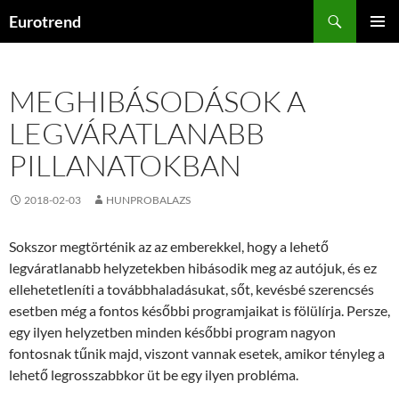
Kilépés
Keresés
Eurotrend
a
ELSŐDL
tartalomba
MENÜ
MEGHIBÁSODÁSOK A
LEGVÁRATLANABB
PILLANATOKBAN
2018-02-03
HUNPROBALAZS
Sokszor megtörténik az az emberekkel, hogy a lehető
legváratlanabb helyzetekben hibásodik meg az autójuk, és ez
ellehetetleníti a továbbhaladásukat, sőt, kevésbé szerencsés
esetben még a fontos későbbi programjaikat is fölülírja. Persze,
egy ilyen helyzetben minden későbbi program nagyon
fontosnak tűnik majd, viszont vannak esetek, amikor tényleg a
lehető legrosszabbkor üt be egy ilyen probléma.