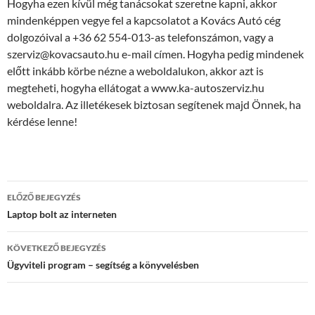
Hogyha ezen kívül még tanácsokat szeretne kapni, akkor
mindenképpen vegye fel a kapcsolatot a Kovács Autó cég
dolgozóival a +36 62 554-013-as telefonszámon, vagy a
szerviz@kovacsauto.hu e-mail címen. Hogyha pedig mindenek
előtt inkább körbe nézne a weboldalukon, akkor azt is
megteheti, hogyha ellátogat a www.ka-autoszerviz.hu
weboldalra. Az illetékesek biztosan segítenek majd Önnek, ha
kérdése lenne!
Bejegyzés
ELŐZŐ BEJEGYZÉS
navigáció
Laptop bolt az interneten
KÖVETKEZŐ BEJEGYZÉS
Ügyviteli program – segítség a könyvelésben