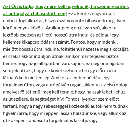
Azt Ön is tudja, hogy mire kell figyelnünk, ha személyautónk
az autópályán hibásodott meg?
Ez a kérdés nagyon sok
embert foglalkoztat, hiszen számos autó hibásodik meg ilyen
körülmények között. Amikor pedig erről van szó, akkor a
legtöbb esetben az illető hosszú útra indul, és például egy
kellemes kikapcsolódásra számít. Fontos, hogy mindenki,
mielőtt hosszú útra indulna, föltétlenül nézesse meg a kocsiját,
és csakis akkor induljon útnak, amikor már teljesen biztos
benne, hogy az jó állapotban van. sajnos, ez még önmagában
sem jelenti azt, hogy ne következhetne be egy előre nem
látható kellemetlenség. Amikor az ember például egy
forgalmas úton, vagy autópályán ragad, akkor az az első dolog,
amelyet föltétlenül meg kell tennie, hogy, ha csak lehet, lehúz
az út szélére, és segítséget hív! Fontos ilyenkor szem előtt
tartani, hogy a nagy sebességgel közlekedő autók nem tudnak
figyelni arra, hogy mi éppen lassan haladunk-e, vagy állunk az
út közepén, ráadásul a forgalmat is lassítjuk így.