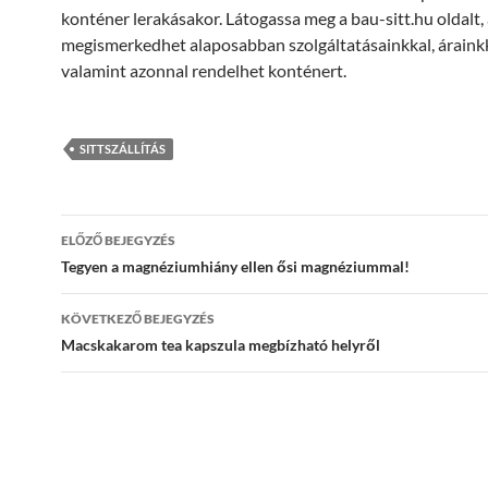
konténer lerakásakor. Látogassa meg a bau-sitt.hu oldalt,
megismerkedhet alaposabban szolgáltatásainkkal, árainkk
valamint azonnal rendelhet konténert.
SITTSZÁLLÍTÁS
Bejegyzés
ELŐZŐ BEJEGYZÉS
navigáció
Tegyen a magnéziumhiány ellen ősi magnéziummal!
KÖVETKEZŐ BEJEGYZÉS
Macskakarom tea kapszula megbízható helyről