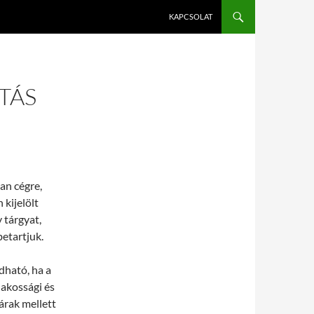
KAPCSOLAT
TÁS
yan cégre,
 kijelölt
 tárgyat,
betartjuk.
ható, ha a
lakossági és
árak mellett