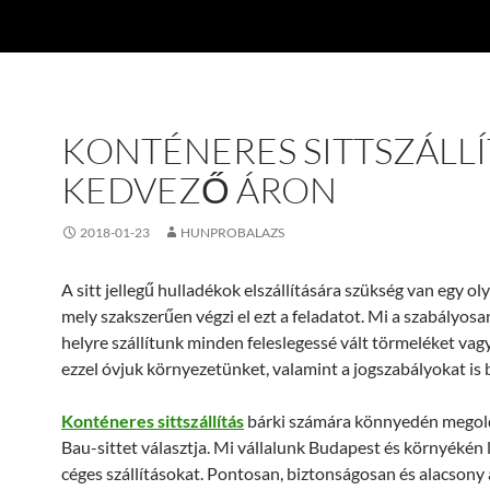
KONTÉNERES SITTSZÁLLÍ
KEDVEZŐ ÁRON
2018-01-23
HUNPROBALAZS
A sitt jellegű hulladékok elszállítására szükség van egy ol
mely szakszerűen végzi el ezt a feladatot. Mi a szabályosan
helyre szállítunk minden feleslegessé vált törmeléket vagy
ezzel óvjuk környezetünket, valamint a jogszabályokat is 
Konténeres sittszállítás
bárki számára könnyedén megold
Bau-sittet választja. Mi vállalunk Budapest és környékén 
céges szállításokat. Pontosan, biztonságosan és alacsony 