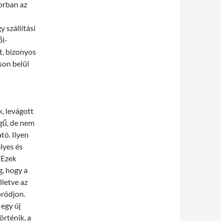
orban az
 szállítási
ől-
t, bizonyos
son belül
k, levágott
egű, de nem
tó. Ilyen
lyes és
 Ezek
g, hogy a
lletve az
óródjon.
 egy új
örténik, a