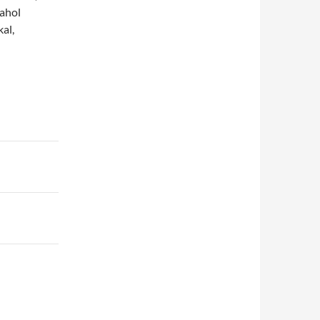
 ahol
al,