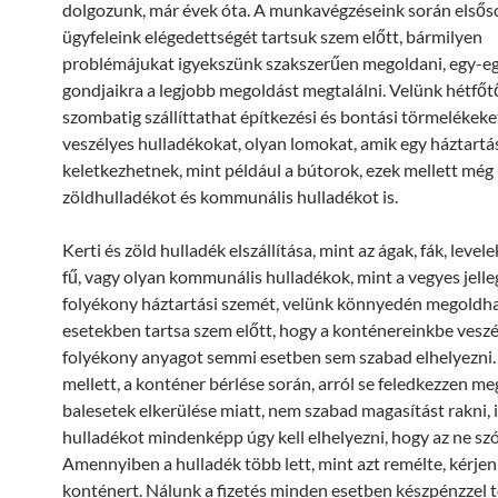
dolgozunk, már évek óta. A munkavégzéseink során elsős
ügyfeleink elégedettségét tartsuk szem előtt, bármilyen
problémájukat igyekszünk szakszerűen megoldani, egy-egy
gondjaikra a legjobb megoldást megtalálni. Velünk hétfőt
szombatig szállíttathat építkezési és bontási törmelékeke
veszélyes hulladékokat, olyan lomokat, amik egy háztartá
keletkezhetnek, mint például a bútorok, ezek mellett még
zöldhulladékot és kommunális hulladékot is.
Kerti és zöld hulladék elszállítása, mint az ágak, fák, levele
fű, vagy olyan kommunális hulladékok, mint a vegyes jell
folyékony háztartási szemét, velünk könnyedén megoldha
esetekben tartsa szem előtt, hogy a konténereinkbe veszé
folyékony anyagot semmi esetben sem szabad elhelyezni.
mellett, a konténer bérlése során, arról se feledkezzen me
balesetek elkerülése miatt, nem szabad magasítást rakni, i
hulladékot mindenképp úgy kell elhelyezni, hogy az ne sz
Amennyiben a hulladék több lett, mint azt remélte, kérjen
konténert. Nálunk a fizetés minden esetben készpénzzel t