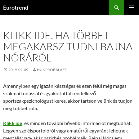
Kilépés
Keresés
Eurotrend
a
ELSŐDL
tartalomba
MENÜ
KLIKK IDE, HA TÖBBET
MEGAKARSZ TUDNI BAJNAI
NÓRÁRÓL
2019-02-09
HUNPROBALAZS
Amennyiben egy igazán készséges és ezen felül még magas
szakmai tudással és gyakorlattal rendelkező
sportszakpszichológust keres, akkor tartson velünk és tudjon
meg többet róla.
Klikk ide
, és minden további bővebb információt megtudhat.
Legyen szó élsportolóról vagy amatőrről egyaránt lehetnek
mentális vagy akár pszichés problémáik. Bajnai Nóra egy