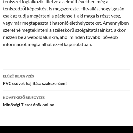
tenisszel foglalkozik. Illetve az elmúlt években még a
teniszedzői képesítést is megszerezte. Hitvallás, hogy igazán
csak az tudja megérteni a pácienseit, aki maga is részt vesz,
vagy már megtapasztalt hasonló élethelyzeteket. Amennyiben
szeretné megtekinteni a széleskörű szolgáltatásainkat, akkor
nézzen be a weboldalunkra, ahol minden további bővebb
információt megtalálhat ezzel kapcsolatban.
Bejegyzés
ELŐZŐ BEJEGYZÉS
navigáció
PVC csövek hajlítása szakszerűen!
KÖVETKEZŐ BEJEGYZÉS
Minőségi Tissot órák online