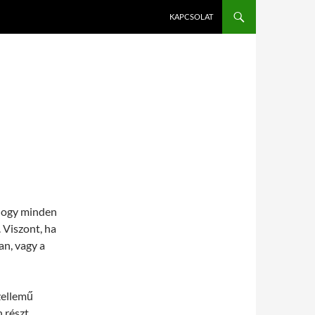
KAPCSOLAT
 hogy minden
. Viszont, ha
an, vagy a
zellemű
 részt