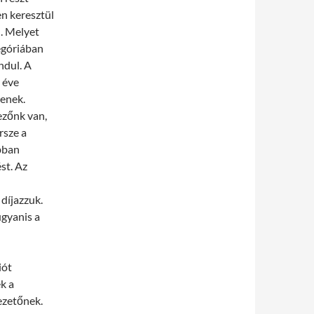
en keresztül
l. Melyet
egóriában
ndul. A
 éve
denek.
ezőnk van,
rsze a
bban
st. Az
díjazzuk.
gyanis a
iót
k a
ezetőnek.