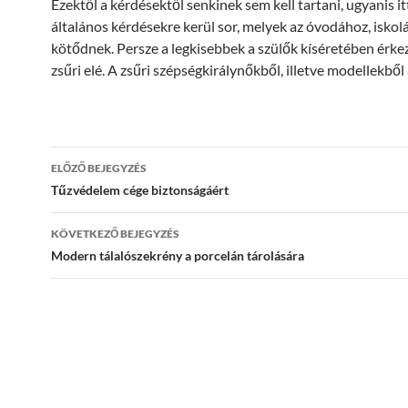
Ezektől a kérdésektől senkinek sem kell tartani, ugyanis it
általános kérdésekre kerül sor, melyek az óvodához, iskol
kötődnek. Persze a legkisebbek a szülők kíséretében érke
zsűri elé. A zsűri szépségkirálynőkből, illetve modellekből á
Bejegyzés
ELŐZŐ BEJEGYZÉS
navigáció
Tűzvédelem cége biztonságáért
KÖVETKEZŐ BEJEGYZÉS
Modern tálalószekrény a porcelán tárolására