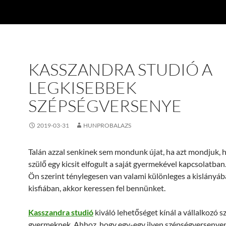
KASSZANDRA STUDIÓ A
LEGKISEBBEK
SZÉPSÉGVERSENYE
2019-03-31
HUNPROBALAZS
Talán azzal senkinek sem mondunk újat, ha azt mondjuk,
szülő egy kicsit elfogult a saját gyermekével kapcsolatban
Ön szerint ténylegesen van valami különleges a kislányáb
kisfiában, akkor keressen fel bennünket.
Kasszandra studió
kiváló lehetőséget kínál a vállalkozó s
gyermeknek. Ahhoz, hogy egy-egy ilyen szépségversenyen