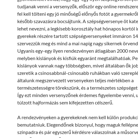
tudjanak venni a versenyzők, először egy online rendszer
fel kell tölteni egy jó minőségű előnyős fotót a gyermekrő
később szavazásra bocsájtunk. A szépségversenye öt kat
lehet nevezni, a legkisebb korosztály hat hónapos kortól i
gyerekek részére tartott szépségversenyeket immáron 14
szervezzük meg és mind a mai napig nagy sikernek örven
Ugyanis egy-egy ilyen rendezvényen átlagában 2000 nev
melyben kislányok és kisfiúk egyaránt megtalálhatóak. Pe
kislányok vannak nagy többségben, mivel általában ők jo
szeretik a csinosabbnál-csinosabb ruhákban való szereplé
általunk megszervezett versenyeken teljes mértékben a
természetességre törekszünk, és a természetes szépséget 
Így ezt minden versenyzőnek érdemes figyelembe venni, u
túlzott hajformázás sem kifejezetten célszerű.
A rendezvényeken a gyerekeknek nem kell külön produkc
bemutatniuk. Elegendőnek bizonyul, hogy maguk fellépne
színpadra és pár egyszerű kérdésre válaszolnak a műsorv