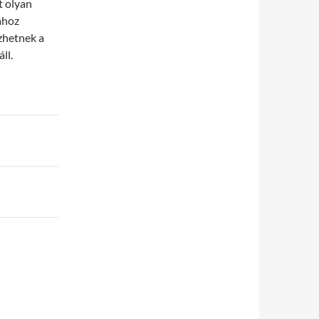
t olyan
ához
zhetnek a
ll.