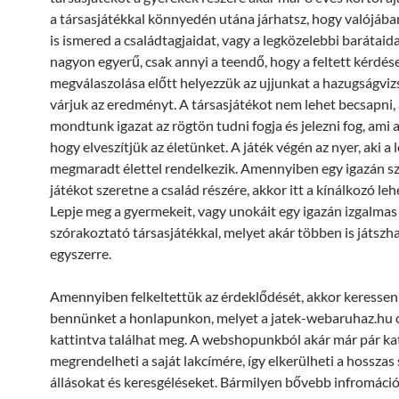
a társasjátékkal könnyedén utána járhatsz, hogy valójáb
is ismered a családtagjaidat, vagy a legközelebbi barátaida
nagyon egyerű, csak annyi a teendő, hogy a feltett kérdés
megválaszolása előtt helyezzük az ujjunkat a hazugságviz
várjuk az eredményt. A társasjátékot nem lehet becsapni
mondtunk igazat az rögtön tudni fogja és jelezni fog, ami a
hogy elveszítjük az életünket. A játék végén az nyer, aki a
megmaradt élettel rendelkezik. Amennyiben egy igazán s
játékot szeretne a család részére, akkor itt a kínálkozó le
Lepje meg a gyermekeit, vagy unokáit egy igazán izgalmas
szórakoztató társasjátékkal, melyet akár többen is játszh
egyszerre.
Amennyiben felkeltettük az érdeklődését, akkor keressen 
bennünket a honlapunkon, melyet a jatek-webaruhaz.hu 
kattintva találhat meg. A webshopunkból akár már pár kat
megrendelheti a saját lakcímére, így elkerülheti a hosszas
állásokat és keresgéléseket. Bármilyen bővebb infromáció