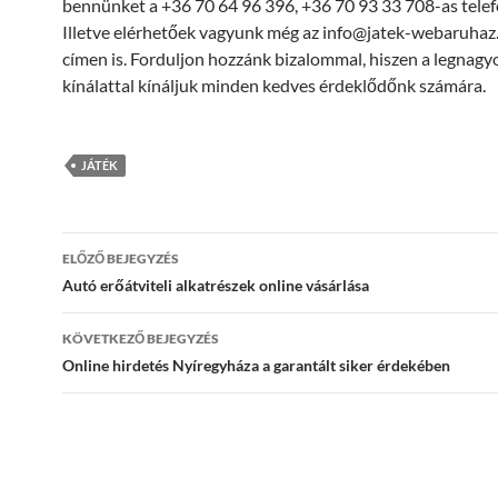
bennünket a +36 70 64 96 396, +36 70 93 33 708-as tele
Illetve elérhetőek vagyunk még az info@jatek-webaruhaz
címen is. Forduljon hozzánk bizalommal, hiszen a legnag
kínálattal kínáljuk minden kedves érdeklődőnk számára.
JÁTÉK
Bejegyzés
ELŐZŐ BEJEGYZÉS
navigáció
Autó erőátviteli alkatrészek online vásárlása
KÖVETKEZŐ BEJEGYZÉS
Online hirdetés Nyíregyháza a garantált siker érdekében