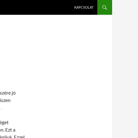
KAPCSOLAT
szére jó
hiszen
.
séget
n. Ezt a
ánljuk. Ezzel