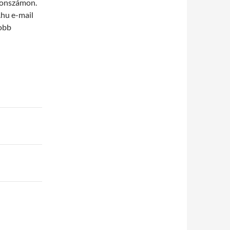
fonszámon.
.hu e-mail
yobb