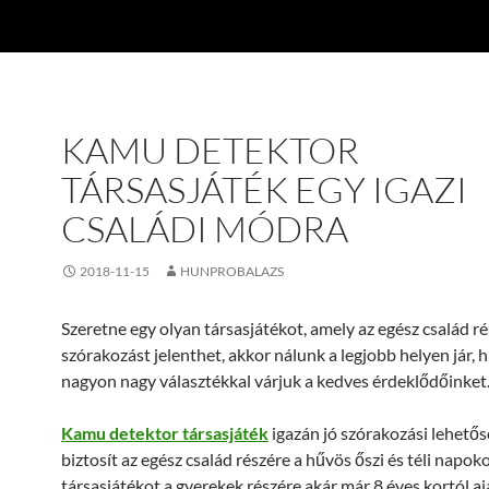
KAMU DETEKTOR
TÁRSASJÁTÉK EGY IGAZI
CSALÁDI MÓDRA
2018-11-15
HUNPROBALAZS
Szeretne egy olyan társasjátékot, amely az egész család ré
szórakozást jelenthet, akkor nálunk a legjobb helyen jár, 
nagyon nagy választékkal várjuk a kedves érdeklődőinket
Kamu detektor társasjáték
igazán jó szórakozási lehető
biztosít az egész család részére a hűvös őszi és téli napoko
társasjátékot a gyerekek részére akár már 8 éves kortól aj