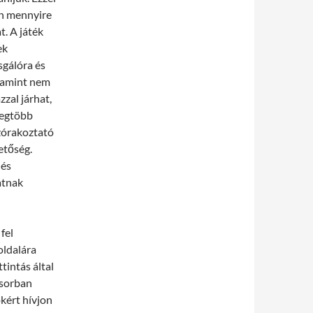
an mennyire
t. A játék
ek
sgálóra és
, amint nem
zzal járhat,
 legtöbb
zórakoztató
hetőség.
 és
atnak
fel
oldalára
tintás által
 sorban
kért hívjon