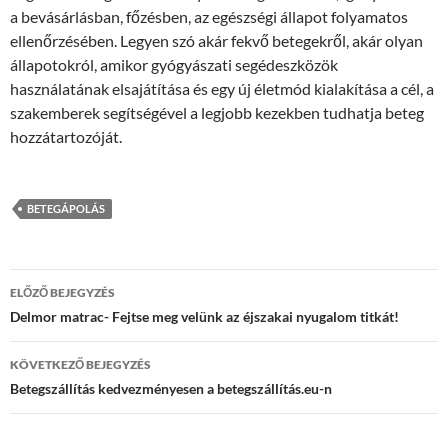
a bevásárlásban, főzésben, az egészségi állapot folyamatos
ellenőrzésében. Legyen szó akár fekvő betegekről, akár olyan
állapotokról, amikor gyógyászati segédeszközök
használatának elsajátítása és egy új életmód kialakítása a cél, a
szakemberek segítségével a legjobb kezekben tudhatja beteg
hozzátartozóját.
BETEGÁPOLÁS
Bejegyzés
ELŐZŐ BEJEGYZÉS
navigáció
Delmor matrac- Fejtse meg velünk az éjszakai nyugalom titkát!
KÖVETKEZŐ BEJEGYZÉS
Betegszállítás kedvezményesen a betegszállítás.eu-n