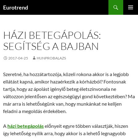
Kilépés
Keresés
Eurotrend
a
ELSŐDL
tartalomba
MENÜ
HÁZI BETEGÁPOLÁS:
SEGÍTSÉG A BAJBAN
2017-04-25
HUNPROBALAZS
Szeretné, ha hozzátartozója, közeli rokona akkor is a legjobb
ellátást kapná, amikor hazaérkezik a kórházból? Fontosnak
tartja, hogy az ápolást igénylő beteg életszínvonala ne
változzon jelentősen az egészségügyi gond következtében? Ma
már arra is lehetőségünk van, hogy munkánkat ne kelljen
feladni a megoldás érdekében.
A
házi betegápolás
előnyeit egyre többen választják, hiszen
így lehetőség nyílik arra, hogy akkor is a lehető legnagyobb