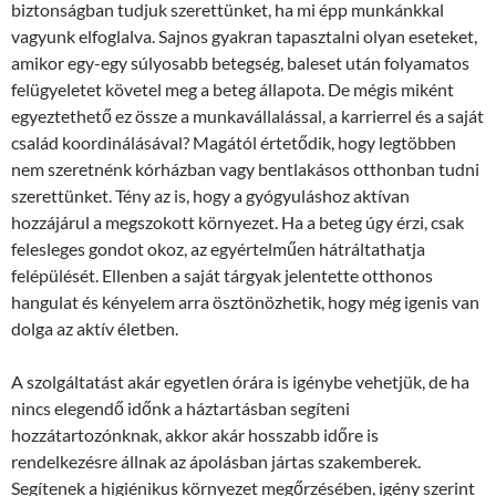
biztonságban tudjuk szerettünket, ha mi épp munkánkkal
vagyunk elfoglalva. Sajnos gyakran tapasztalni olyan eseteket,
amikor egy-egy súlyosabb betegség, baleset után folyamatos
felügyeletet követel meg a beteg állapota. De mégis miként
egyeztethető ez össze a munkavállalással, a karrierrel és a saját
család koordinálásával? Magától értetődik, hogy legtöbben
nem szeretnénk kórházban vagy bentlakásos otthonban tudni
szerettünket. Tény az is, hogy a gyógyuláshoz aktívan
hozzájárul a megszokott környezet. Ha a beteg úgy érzi, csak
felesleges gondot okoz, az egyértelműen hátráltathatja
felépülését. Ellenben a saját tárgyak jelentette otthonos
hangulat és kényelem arra ösztönözhetik, hogy még igenis van
dolga az aktív életben.
A szolgáltatást akár egyetlen órára is igénybe vehetjük, de ha
nincs elegendő időnk a háztartásban segíteni
hozzátartozónknak, akkor akár hosszabb időre is
rendelkezésre állnak az ápolásban jártas szakemberek.
Segítenek a higiénikus környezet megőrzésében, igény szerint