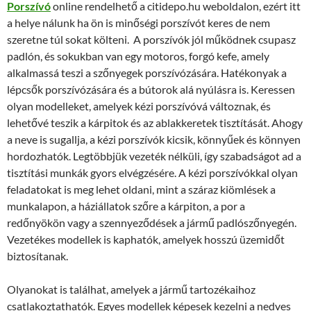
Porszívó
online rendelhető a citidepo.hu weboldalon, ezért itt
a helye nálunk ha ön is minőségi porszívót keres de nem
szeretne túl sokat költeni. A porszívók jól működnek csupasz
padlón, és sokukban van egy motoros, forgó kefe, amely
alkalmassá teszi a szőnyegek porszívózására. Hatékonyak a
lépcsők porszívózására és a bútorok alá nyúlásra is. Keressen
olyan modelleket, amelyek kézi porszívóvá változnak, és
lehetővé teszik a kárpitok és az ablakkeretek tisztítását. Ahogy
a neve is sugallja, a kézi porszívók kicsik, könnyűek és könnyen
hordozhatók. Legtöbbjük vezeték nélküli, így szabadságot ad a
tisztítási munkák gyors elvégzésére. A kézi porszívókkal olyan
feladatokat is meg lehet oldani, mint a száraz kiömlések a
munkalapon, a háziállatok szőre a kárpiton, a por a
redőnyökön vagy a szennyeződések a jármű padlószőnyegén.
Vezetékes modellek is kaphatók, amelyek hosszú üzemidőt
biztosítanak.
Olyanokat is találhat, amelyek a jármű tartozékaihoz
csatlakoztathatók. Egyes modellek képesek kezelni a nedves