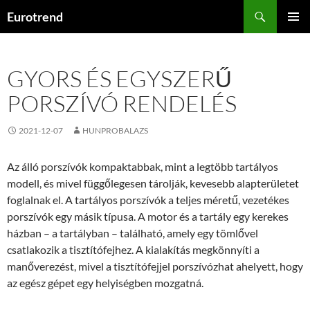
Kilépés
Keresés
Eurotrend
a
ELSŐDL
tartalomba
MENÜ
GYORS ÉS EGYSZERŰ
PORSZÍVÓ RENDELÉS
2021-12-07
HUNPROBALAZS
Az álló porszívók kompaktabbak, mint a legtöbb tartályos
modell, és mivel függőlegesen tárolják, kevesebb alapterületet
foglalnak el. A tartályos porszívók a teljes méretű, vezetékes
porszívók egy másik típusa. A motor és a tartály egy kerekes
házban – a tartályban – található, amely egy tömlővel
csatlakozik a tisztítófejhez. A kialakítás megkönnyíti a
manőverezést, mivel a tisztítófejjel porszívózhat ahelyett, hogy
az egész gépet egy helyiségben mozgatná.