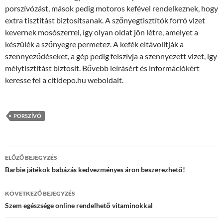
porszívózást, mások pedig motoros kefével rendelkeznek, hogy
extra tisztítást biztosítsanak. A szőnyegtisztítók forró vizet
kevernek mosószerrel, így olyan oldat jön létre, amelyet a
készülék a szőnyegre permetez. A kefék eltávolítják a
szennyeződéseket, a gép pedig felszívja a szennyezett vizet, így
mélytisztítást biztosít. Bővebb leírásért és információkért
keresse fel a citidepo.hu weboldalt.
PORSZÍVÓ
Bejegyzés
ELŐZŐ BEJEGYZÉS
navigáció
Barbie játékok babázás kedvezményes áron beszerezhető!
KÖVETKEZŐ BEJEGYZÉS
Szem egészsége online rendelhető vitaminokkal