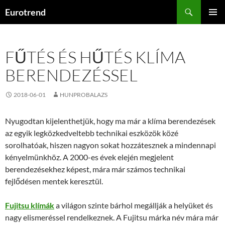
Kilépés
Keresés
Eurotrend
a
ELSŐDL
tartalomba
MENÜ
FŰTÉS ÉS HŰTÉS KLÍMA
BERENDEZÉSSEL
2018-06-01
HUNPROBALAZS
Nyugodtan kijelenthetjük, hogy ma már a klíma berendezések
az egyik legközkedveltebb technikai eszközök közé
sorolhatóak, hiszen nagyon sokat hozzátesznek a mindennapi
kényelmünkhöz. A 2000-es évek elején megjelent
berendezésekhez képest, mára már számos technikai
fejlődésen mentek keresztül.
Fujitsu klímák
a világon szinte bárhol megállják a helyüket és
nagy elismeréssel rendelkeznek. A Fujitsu márka név mára már