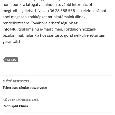
honlapunkra látogatva minden további információt
megtudhat, illetve hívja a +36 28 588 558-as telefonszámot,
ahol magasan szakképzet munkatársaink állnak
rendelkezésére. További elérhetőségünk az
info@fujitsuklima.hu e-mail címen. Forduljon hozzánk
bizalommal, nálunk a hosszantartó gond nélküli élettartam
garantált!
KLÍMA
Bejegyzés
ELŐZŐ BEJEGYZÉS
navigáció
Tekercses címke beszerzése
KÖVETKEZŐ BEJEGYZÉS
Profi split klíma