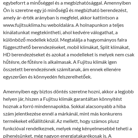
egybeforrt a minőséggel és a megbízhatósággal. Amennyiben
Ön is szeretne egy jó minőségű és megbízható berendezést,
amely ár-érték arányban is megfelel, akkor kattintson a
www.fujitsuklima.hu weboldalára. A holnapunkon a teljes
kínálatunkat megtekintheti, ahol kedvére válogathat, a
különböző modellek közül. Megtalálja a hagyományos falra
függeszthető berendezéseket, mobil klímákat, Split klímákat,
HD berendezéseket és azokat a modelleket is melyek nem csak
hűtésre, de fűtésre is alkalmasak. A Fujitsu klímák igen
összetett berendezésnek számítanak, ám ennek ellenére
egyszerűen és könnyedén felszerelhetőek.
Amennyiben egy biztos döntés szeretne hozni, akkor a legjobb
helyen jár, hiszen a Fujitsu klímák garantáltan könnyítést
hoznak a forró mindennapokba. Sokkal alacsonyabb a hiba
szám jelentkezése ennél a márkánál, mint más konkurens
termékeket előállítóknál. Az mellett, hogy számos plusz
funkcióval rendelkeznek, melyek még kényelmesebbé teheti a
pihenésünket, még nagyon energiatakarékosak is. A