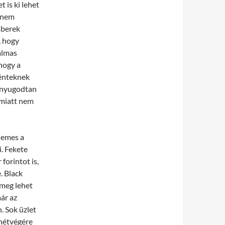
 is ki lehet
n nem
mberek
, hogy
almas
hogy a
pénteknek
g nyugodtan
 emiatt nem
demes a
. Fekete
forintot is,
. Black
 meg lehet
már az
. Sok üzlet
 hétvégére