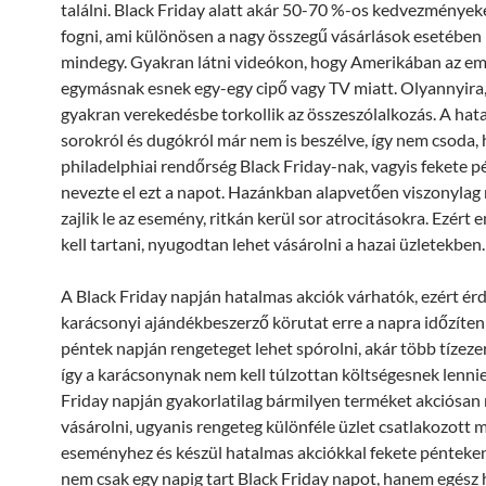
találni. Black Friday alatt akár 50-70 %-os kedvezményeket
fogni, ami különösen a nagy összegű vásárlások esetébe
mindegy. Gyakran látni videókon, hogy Amerikában az e
egymásnak esnek egy-egy cipő vagy TV miatt. Olyannyira
gyakran verekedésbe torkollik az összeszólalkozás. A hat
sorokról és dugókról már nem is beszélve, így nem csoda, 
philadelphiai rendőrség Black Friday-nak, vagyis fekete 
nevezte el ezt a napot. Hazánkban alapvetően viszonyla
zajlik le az esemény, ritkán kerül sor atrocitásokra. Ezért
kell tartani, nyugodtan lehet vásárolni a hazai üzletekben.
A Black Friday napján hatalmas akciók várhatók, ezért ér
karácsonyi ajándékbeszerző körutat erre a napra időzíteni
péntek napján rengeteget lehet spórolni, akár több tízezer 
így a karácsonynak nem kell túlzottan költségesnek lennie
Friday napján gyakorlatilag bármilyen terméket akciósan
vásárolni, ugyanis rengeteg különféle üzlet csatlakozott 
eseményhez és készül hatalmas akciókkal fekete pénteken
nem csak egy napig tart Black Friday napot, hanem egész