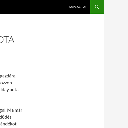
KAPCSOLAT
DTA
 gazdára.
kozzon
riday adta
gni. Ma már
klődési
ajándékot