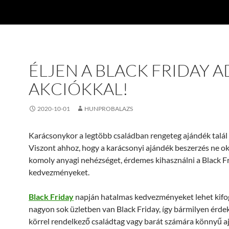
ÉLJEN A BLACK FRIDAY A
AKCIÓKKAL!
2020-10-01
HUNPROBALAZS
Karácsonykor a legtöbb családban rengeteg ajándék talál
Viszont ahhoz, hogy a karácsonyi ajándék beszerzés ne o
komoly anyagi nehézséget, érdemes kihasználni a Black F
kedvezményeket.
Black Friday
napján hatalmas kedvezményeket lehet kifo
nagyon sok üzletben van Black Friday, így bármilyen érde
körrel rendelkező családtag vagy barát számára könnyű 