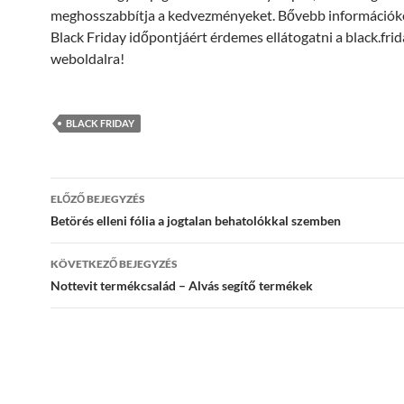
meghosszabbítja a kedvezményeket. Bővebb információkér
Black Friday időpontjáért érdemes ellátogatni a black.fri
weboldalra!
BLACK FRIDAY
Bejegyzés
ELŐZŐ BEJEGYZÉS
navigáció
Betörés elleni fólia a jogtalan behatolókkal szemben
KÖVETKEZŐ BEJEGYZÉS
Nottevit termékcsalád – Alvás segítő termékek