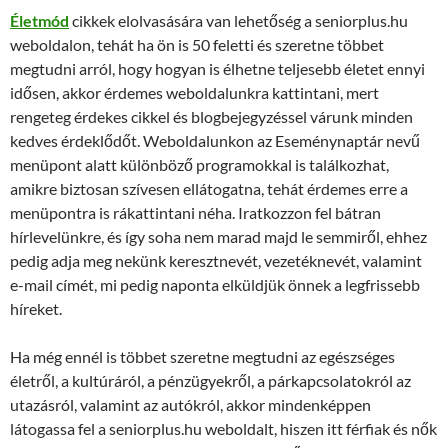
Életmód
cikkek elolvasására van lehetőség a seniorplus.hu
weboldalon, tehát ha ön is 50 feletti és szeretne többet
megtudni arról, hogy hogyan is élhetne teljesebb életet ennyi
idősen, akkor érdemes weboldalunkra kattintani, mert
rengeteg érdekes cikkel és blogbejegyzéssel várunk minden
kedves érdeklődőt. Weboldalunkon az Eseménynaptár nevű
menüpont alatt különböző programokkal is találkozhat,
amikre biztosan szívesen ellátogatna, tehát érdemes erre a
menüpontra is rákattintani néha. Iratkozzon fel bátran
hírlevelünkre, és így soha nem marad majd le semmiről, ehhez
pedig adja meg nekünk keresztnevét, vezetéknevét, valamint
e-mail címét, mi pedig naponta elküldjük önnek a legfrissebb
híreket.
Ha még ennél is többet szeretne megtudni az egészséges
életről, a kultúráról, a pénzügyekről, a párkapcsolatokról az
utazásról, valamint az autókról, akkor mindenképpen
látogassa fel a seniorplus.hu weboldalt, hiszen itt férfiak és nők