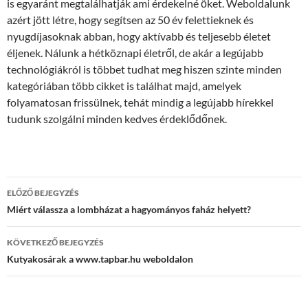
is egyaránt megtalálhatják ami érdekelné őket. Weboldalunk
azért jött létre, hogy segítsen az 50 év felettieknek és
nyugdíjasoknak abban, hogy aktívabb és teljesebb életet
éljenek. Nálunk a hétköznapi életről, de akár a legújabb
technológiákról is többet tudhat meg hiszen szinte minden
kategóriában több cikket is találhat majd, amelyek
folyamatosan frissülnek, tehát mindig a legújabb hírekkel
tudunk szolgálni minden kedves érdeklődőnek.
Bejegyzés
ELŐZŐ BEJEGYZÉS
navigáció
Miért válassza a lombházat a hagyományos faház helyett?
KÖVETKEZŐ BEJEGYZÉS
Kutyakosárak a www.tapbar.hu weboldalon