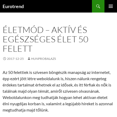
Kilépés
Keresés
Eurotrend
a
ELSŐDL
tartalomba
MENÜ
ÉLETMÓD – AKTÍV ÉS
EGÉSZSÉGES ÉLET 50
FELETT
2017-12-25
HUNPROBALAZS
Az 50 felettiek is szívesen böngészik manapság az internetet,
épp ezért jött létre weboldalunk is, hiszen nálunk rengeteg
érdekes tartalmat érhetnek el az idősek, és itt férfiak és nők is
találnak majd olyan témát, amiről szívesen olvasnának.
Weboldalunkon meg tudhatják hogyan lehet aktívan életet
élni nyugdíjas korban is, valamint a legújabb híreket is azonnal
megtudhatja majd tőlünk.