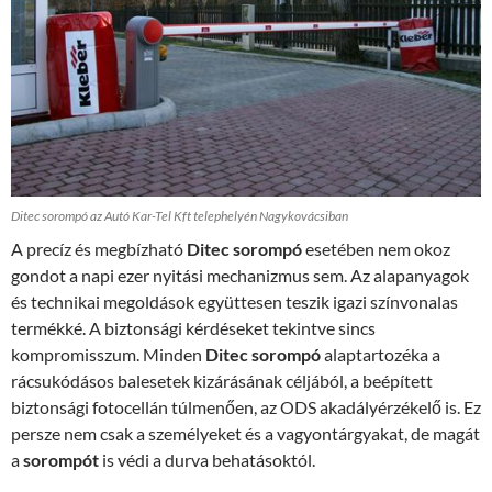
Ditec sorompó az Autó Kar-Tel Kft telephelyén Nagykovácsiban
A precíz és megbízható
Ditec sorompó
esetében nem okoz
gondot a napi ezer nyitási mechanizmus sem. Az alapanyagok
és technikai megoldások együttesen teszik igazi színvonalas
termékké. A biztonsági kérdéseket tekintve sincs
kompromisszum. Minden
Ditec sorompó
alaptartozéka a
rácsukódásos balesetek kizárásának céljából, a beépített
biztonsági fotocellán túlmenően, az ODS akadályérzékelő is. Ez
persze nem csak a személyeket és a vagyontárgyakat, de magát
a
sorompót
is védi a durva behatásoktól.