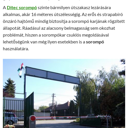
A
Ditec sorompó
szinte bármilyen útszakasz lezárására
alkalmas, akár 16 méteres útszélességig. Az erős és strapabíró
önzáró hajtómű mindig biztosítja a sorompó karjának rögzített
állapotát. Ráadásul az alacsony belmagasság sem okozhat
problémát, hiszen a sorompókar csuklós megoldásával
lehetőségünk van még ilyen esetekben is a
sorompó
használatára.