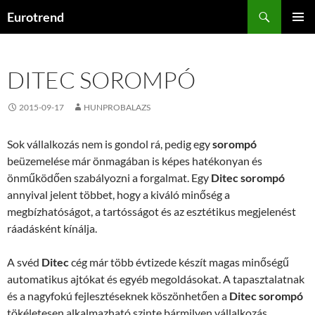
Kilépés
Keresés
Eurotrend
a
ELSŐDL
tartalomba
MENÜ
DITEC SOROMPÓ
2015-09-17
HUNPROBALAZS
Sok vállalkozás nem is gondol rá, pedig egy
sorompó
beüzemelése már önmagában is képes hatékonyan és
önműködően szabályozni a forgalmat. Egy
Ditec sorompó
annyival jelent többet, hogy a kiváló minőség a
megbízhatóságot, a tartósságot és az esztétikus megjelenést
ráadásként kínálja.
A svéd
Ditec
cég már több évtizede készít magas minőségű
automatikus ajtókat és egyéb megoldásokat. A tapasztalatnak
és a nagyfokú fejlesztéseknek köszönhetően a
Ditec sorompó
tökéletesen alkalmazható szinte bármilyen vállalkozás,