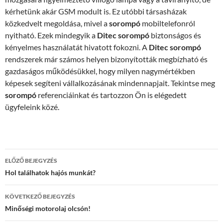
kérhetünk akár GSM modult is. Ez utóbbi társasházak
közkedvelt megoldása, mivel a
sorompó
mobiltelefonról
nyitható. Ezek mindegyik a
Ditec sorompó
biztonságos és
kényelmes használatát hivatott fokozni. A
Ditec sorompó
rendszerek már számos helyen bizonyították megbízható és
gazdaságos működésükkel, hogy milyen nagymértékben
képesek segíteni vállalkozásának mindennapjait. Tekintse meg
sorompó
referenciáinkat és tartozzon Ön is elégedett
ügyfeleink közé.
Bejegyzés
ELŐZŐ BEJEGYZÉS
navigáció
Hol találhatok hajós munkát?
KÖVETKEZŐ BEJEGYZÉS
Minőségi motorolaj olcsón!