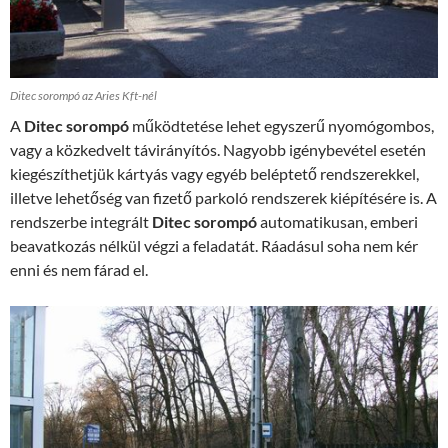
Ditec sorompó az Aries Kft-nél
A
Ditec sorompó
működtetése lehet egyszerű nyomógombos,
vagy a közkedvelt távirányítós. Nagyobb igénybevétel esetén
kiegészíthetjük kártyás vagy egyéb beléptető rendszerekkel,
illetve lehetőség van fizető parkoló rendszerek kiépítésére is. A
rendszerbe integrált
Ditec sorompó
automatikusan, emberi
beavatkozás nélkül végzi a feladatát. Ráadásul soha nem kér
enni és nem fárad el.