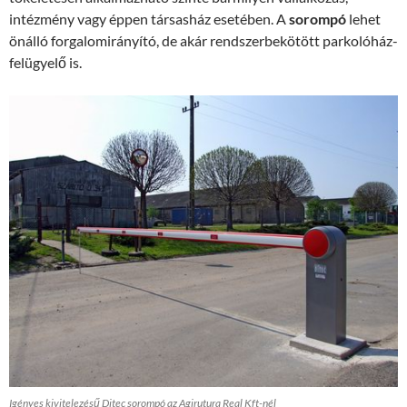
intézmény vagy éppen társasház esetében. A
sorompó
lehet
önálló forgalomirányító, de akár rendszerbekötött parkolóház-
felügyelő is.
Igényes kivitelezésű Ditec sorompó az Agirutura Real Kft-nél