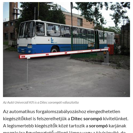
Az Autó Univerzál Kft is a Ditec sorompót választotta
Az automatikus forgalomszabályozáshoz elengedhetetlen
kiegészítőkkel is felszerelhetjük a
Ditec sorompó
kivitelünket.
A legismertebb kiegészítők közé tartozik a
sorompó
karjának
mozgására figyelmeztető villogó lámpa vagy a távirányító, de