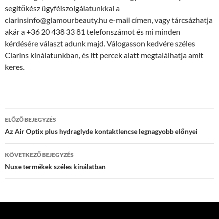
segítőkész ügyfélszolgálatunkkal a
clarinsinfo@glamourbeauty.hu e-mail címen, vagy tárcsázhatja
akár a +36 20 438 33 81 telefonszámot és mi minden
kérdésére választ adunk majd. Válogasson kedvére széles
Clarins kínálatunkban, és itt percek alatt megtalálhatja amit
keres.
Bejegyzés
ELŐZŐ BEJEGYZÉS
navigáció
Az Air Optix plus hydraglyde kontaktlencse legnagyobb előnyei
KÖVETKEZŐ BEJEGYZÉS
Nuxe termékek széles kínálatban