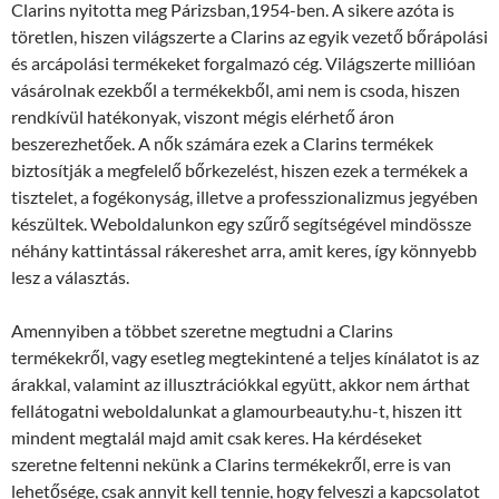
Clarins nyitotta meg Párizsban,1954-ben. A sikere azóta is
töretlen, hiszen világszerte a Clarins az egyik vezető bőrápolási
és arcápolási termékeket forgalmazó cég. Világszerte millióan
vásárolnak ezekből a termékekből, ami nem is csoda, hiszen
rendkívül hatékonyak, viszont mégis elérhető áron
beszerezhetőek. A nők számára ezek a Clarins termékek
biztosítják a megfelelő bőrkezelést, hiszen ezek a termékek a
tisztelet, a fogékonyság, illetve a professzionalizmus jegyében
készültek. Weboldalunkon egy szűrő segítségével mindössze
néhány kattintással rákereshet arra, amit keres, így könnyebb
lesz a választás.
Amennyiben a többet szeretne megtudni a Clarins
termékekről, vagy esetleg megtekintené a teljes kínálatot is az
árakkal, valamint az illusztrációkkal együtt, akkor nem árthat
fellátogatni weboldalunkat a glamourbeauty.hu-t, hiszen itt
mindent megtalál majd amit csak keres. Ha kérdéseket
szeretne feltenni nekünk a Clarins termékekről, erre is van
lehetősége, csak annyit kell tennie, hogy felveszi a kapcsolatot