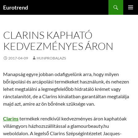
Kilépés
Keresés
Eurotrend
a
ELSŐDL
tartalomba
MENÜ
CLARINS KAPHATÓ
KEDVEZMÉNYES ÁRON
2017-04-09
HUNPROBALAZS
Manapság egyre jobban odafigyelünk arra, hogy milyen
bőrápolási és arcápolási termékeket használunk, és nehezen
lehet megtalálni a legmegfelelőbb hidratáló krémet vagy
ránctalanítót, de a Clarins kínálatban garantáltan megtalálja
majd azt, amire az ön bőrének szüksége van.
Clarins
termékek rendkívül kedvezményes áron kaphatóak
villámgyors házhozszállítással a glamourbeauty.hu
weboldalon. A legelső Clarins Szépségintézetet Jacques-