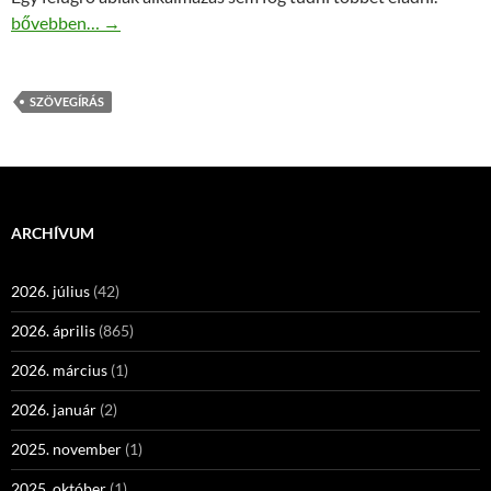
Honlap szövegírás alacsony áron
bővebben…
→
SZÖVEGÍRÁS
ARCHÍVUM
2026. július
(42)
2026. április
(865)
2026. március
(1)
2026. január
(2)
2025. november
(1)
2025. október
(1)