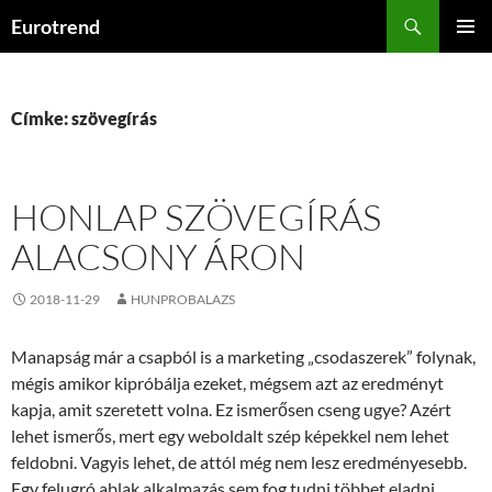
Kilépés
Keresés
Eurotrend
a
ELSŐDL
tartalomba
MENÜ
Címke: szövegírás
HONLAP SZÖVEGÍRÁS
ALACSONY ÁRON
2018-11-29
HUNPROBALAZS
Manapság már a csapból is a marketing „csodaszerek” folynak,
mégis amikor kipróbálja ezeket, mégsem azt az eredményt
kapja, amit szeretett volna. Ez ismerősen cseng ugye? Azért
lehet ismerős, mert egy weboldalt szép képekkel nem lehet
feldobni. Vagyis lehet, de attól még nem lesz eredményesebb.
Egy felugró ablak alkalmazás sem fog tudni többet eladni.