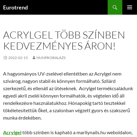
Kilépés
Keresés
Eurotrend
a
ELSŐDL
tartalomba
MENÜ
ACRYLGEL TÖBB SZÍNBEN
KEDVEZMÉNYES ÁRON!
2022-02-15
HUNPROBALAZS
A hagyományos UV-zselével ellentétben az Acrylgel nem
szivárog, nagyon stabil és könnyen formálható. Szilárd
szerkezetű, és ellenáll az ütéseknek. Acrylgel termékcsaládunk
egyedi akril zseléi könnyen formálhatók, és végtelen idő áll
rendelkezésre használatukhoz. Hónapokig tartó tesztekkel
tökéletesítettük őket, a szalonban végzett gyors és szakszerű
munka érdekében.
Acrylgel
több színben is kapható a marilynails.hu weboldalon,