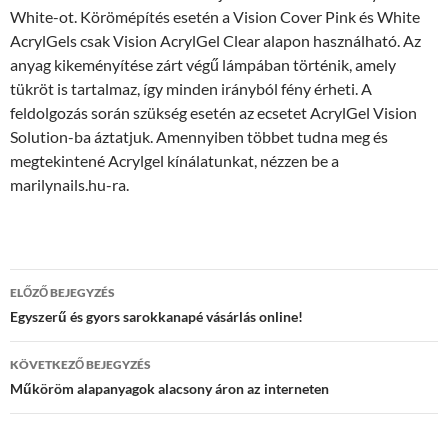
White-ot. Körömépítés esetén a Vision Cover Pink és White
AcrylGels csak Vision AcrylGel Clear alapon használható. Az
anyag kikeményítése zárt végű lámpában történik, amely
tükröt is tartalmaz, így minden irányból fény érheti. A
feldolgozás során szükség esetén az ecsetet AcrylGel Vision
Solution-ba áztatjuk. Amennyiben többet tudna meg és
megtekintené Acrylgel kínálatunkat, nézzen be a
marilynails.hu-ra.
Bejegyzés
ELŐZŐ BEJEGYZÉS
navigáció
Egyszerű és gyors sarokkanapé vásárlás online!
KÖVETKEZŐ BEJEGYZÉS
Műköröm alapanyagok alacsony áron az interneten