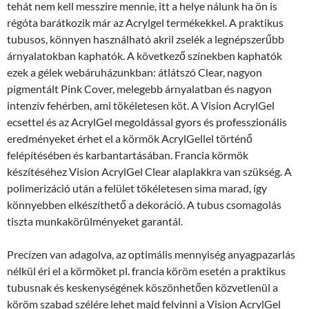
tehát nem kell messzire mennie, itt a helye nálunk ha ön is
régóta barátkozik már az Acrylgel termékekkel. A praktikus
tubusos, könnyen használható akril zselék a legnépszerűbb
árnyalatokban kaphatók. A következő színekben kaphatók
ezek a gélek webáruházunkban: átlátszó Clear, nagyon
pigmentált Pink Cover, melegebb árnyalatban és nagyon
intenzív fehérben, ami tökéletesen köt. A Vision AcrylGel
ecsettel és az AcrylGel megoldással gyors és professzionális
eredményeket érhet el a körmök AcrylGellel történő
felépítésében és karbantartásában. Francia körmök
készítéséhez Vision AcrylGel Clear alaplakkra van szükség. A
polimerizáció után a felület tökéletesen sima marad, így
könnyebben elkészíthető a dekoráció. A tubus csomagolás
tiszta munkakörülményeket garantál.
Precízen van adagolva, az optimális mennyiség anyagpazarlás
nélkül éri el a körmöket pl. francia köröm esetén a praktikus
tubusnak és keskenységének köszönhetően közvetlenül a
köröm szabad szélére lehet majd felvinni a Vision AcrylGel