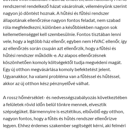
rendszerrel rendelkező házat vásárolnak, véleményünk szerint
nagyon jó döntést hoznak. A hűtési és fűtési rendszer
állapotának ellenőrzése nagyon fontos feladat, nem szabad
róla megfeledkezni, különben a későbbiekben nagyon sok
kellemetlenséggel kell szembesülnie. Fontos tisztában lenni
vele, hogy a legtöbb ház ellenőr, egyben nem HVAC ellenőr, így
az ellenőrzés során csupán azt ellenőrzik, hogy a fűtési és
hűtési rendszer működik-e. Az alapos ellenőrzésnek
köszönhetően komoly költségektől tudja megvédeni magát.
Egy új otthon megvásárlása komoly befektetést jelent.
Ugyanakkor, ha valami probléma van a fűtéssel és hűtéssel,
akkor az új otthon kész pénznyelővé válhat.
A rossz hőmérséklet- és nedvességszabályozás következtében
a felületek rövid időn belül tönkre mennek, elvesztik
szépségüket. Bármennyire is esztétikus, elbűvölő egy otthon,
nagyon fontos, hogy a fűtés és hűtés rendszer ellenőrizve
legyen. Ehhez érdemes szakember segítségét kérni, aki felméri