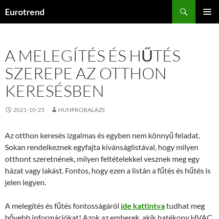
Kilépés
Keresés
Eurotrend
a
ELSŐDL
tartalomba
MENÜ
A MELEGÍTÉS ÉS HŰTÉS
SZEREPE AZ OTTHON
KERESÉSBEN
2021-10-25
HUNPROBALAZS
Az otthon keresés izgalmas és egyben nem könnyű feladat.
Sokan rendelkeznek egyfajta kívánságlistával, hogy milyen
otthont szeretnének, milyen feltételekkel vesznek meg egy
házat vagy lakást. Fontos, hogy ezen a listán a fűtés és hűtés is
jelen legyen.
A melegítés és fűtés fontosságáról
ide kattintva
tudhat meg
bővebb információkat! Azok az emberek, akik hatékony HVAC