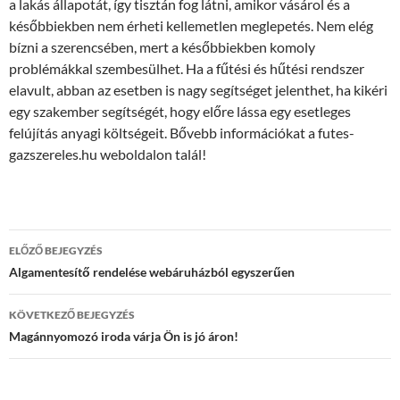
a lakás állapotát, így tisztán fog látni, amikor vásárol és a
későbbiekben nem érheti kellemetlen meglepetés. Nem elég
bízni a szerencsében, mert a későbbiekben komoly
problémákkal szembesülhet. Ha a fűtési és hűtési rendszer
elavult, abban az esetben is nagy segítséget jelenthet, ha kikéri
egy szakember segítségét, hogy előre lássa egy esetleges
felújítás anyagi költségeit. Bővebb információkat a futes-
gazszereles.hu weboldalon talál!
Bejegyzés
ELŐZŐ BEJEGYZÉS
navigáció
Algamentesítő rendelése webáruházból egyszerűen
KÖVETKEZŐ BEJEGYZÉS
Magánnyomozó iroda várja Ön is jó áron!