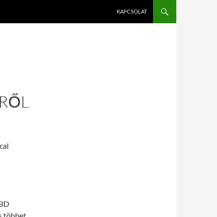
KAPCSOLAT
G
RŐL
cal
CBD
s többet