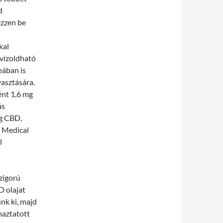
d
ézzen be
kal
 vízoldható
eában is
yasztására.
ént 1,6 mg
ás
g CBD,
 Medical
l
zigorú
D olajat
nk ki, majd
maztatott