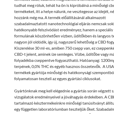
tudhat meg róluk, tehát ha ön is kipróbálná a minőségi cb
termékeket, itt a helye nálunk, ne vesztegesse az idejét, n
hozzánk még ma. A termék előállításánál alkalmazott
szabadalmaztatott nanotechnológiai eljárás nemcsak sok
hatékonyabb felszívódást eredményez, hanem a speciális
formulának köszönhetően vízben, üdítőkben és langyos t
nagyon jól oldódik, így új, nagyszerű lehetőség a CBD fog
Kiszerelése 30 ml-es, amiben 750 csepp van, ez cseppenk
CBD-t jelent, aminek íze semleges. Vízbe, üdítőbe vagy m
folyadékba cseppentve fogyasztható. Hatóanyag: 1200m
terpének, 0,0% THC és egyéb hasznos összetevők. A USA
termékek gyártója minőségi és hatékonysági szempontbó
folyamatosan teszteli az egyes gyártási ciklusokat.
Gyártónknak meg kell elégednie a gyártás során végzett s
vizsgálatok eredményeivel a jóváhagyás érdekében. A CB
tartalmazó késztermékeinkre minőségi tanúsítványt állítu
egy független laboratóriumban teszteljük őket. Szabadal