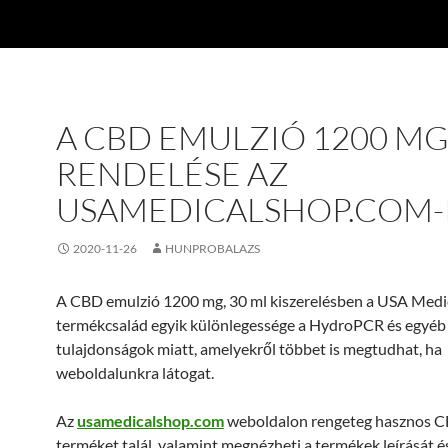
A CBD EMULZIÓ 1200 M
RENDELÉSE AZ
USAMEDICALSHOP.COM-
2020-11-26
HUNPROBALAZS
A CBD emulzió 1200 mg, 30 ml kiszerelésben a USA Medi
termékcsalád egyik különlegessége a HydroPCR és egyéb
tulajdonságok miatt, amelyekről többet is megtudhat, ha
weboldalunkra látogat.
Az
usamedicalshop.com
weboldalon rengeteg hasznos 
terméket talál, valamint megnézheti a termékek leírását é