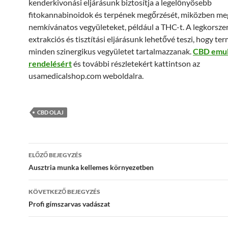
kenderkivonási eljárásunk biztosítja a legelőnyösebb
fitokannabinoidok és terpének megőrzését, miközben me
nemkívánatos vegyületeket, például a THC-t. A legkorsz
extrakciós és tisztítási eljárásunk lehetővé teszi, hogy te
minden szinergikus vegyületet tartalmazzanak.
CBD emul
rendelésért
és további részletekért kattintson az
usamedicalshop.com weboldalra.
CBD OLAJ
Bejegyzés
ELŐZŐ BEJEGYZÉS
navigáció
Ausztria munka kellemes környezetben
KÖVETKEZŐ BEJEGYZÉS
Profi gímszarvas vadászat