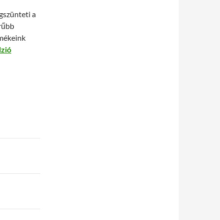
gszünteti a
erűbb
rmékeink
zió