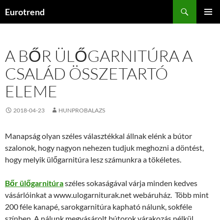
Kilépés
Keresés
Eurotrend
a
ELSŐDL
tartalomba
MENÜ
A BŐR ÜLŐGARNITÚRA A
CSALÁD ÖSSZETARTÓ
ELEME
2018-04-23
HUNPROBALAZS
Manapság olyan széles választékkal állnak elénk a bútor
szalonok, hogy nagyon nehezen tudjuk meghozni a döntést,
hogy melyik ülőgarnitúra lesz számunkra a tökéletes.
Bőr ülőgarnitúra
széles sokaságával várja minden kedves
vásárlóinkat a www.ulogarniturak.net webáruház. Több mint
200 féle kanapé, sarokgarnitúra kapható nálunk, sokféle
színben. A nálunk megvásárolt bútorok várakozás nélkül