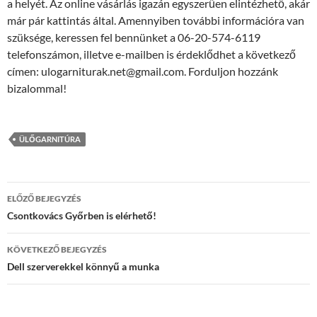
a helyét. Az online vásárlás igazán egyszerűen elintézhető, akár
már pár kattintás által. Amennyiben további információra van
szüksége, keressen fel bennünket a 06-20-574-6119
telefonszámon, illetve e-mailben is érdeklődhet a következő
címen: ulogarniturak.net@gmail.com. Forduljon hozzánk
bizalommal!
ÜLŐGARNITÚRA
Bejegyzés
ELŐZŐ BEJEGYZÉS
navigáció
Csontkovács Győrben is elérhető!
KÖVETKEZŐ BEJEGYZÉS
Dell szerverekkel könnyű a munka