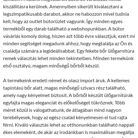
kiszállításra kerülnek. Amennyiben sikerült kiválasztani a
legszimpatikusabb darabot, akkor ne habozzon mivel tudnia
kell, hogy az outlet bútorüzlet vagyunk. Így minden egyes
termékből egy darab található a webshopunkban. A bútor
vásárlás komoly dolog, hiszen azt több évre választjuk, ezért mi
minden segítséget megadunk ahhoz, hogy megtalálja az Ön és
családja számára a legideálisabbat. Egy fekete bőr ülőgarnitúra
remek választás lehet minden tekintetben. Minden termékünk
első osztályú, magam minőségű bőrből készül.
A termékeink eredeti német és olasz import áruk. A kellemes
tapintású bőr alatt, magas minőségű szivacs rész található,
amely nagy kényelmet biztosít. A bőrből készült ülőgarnitúrák
egyfajta magas eleganciát és előkelőséget tükröznek. Több
méret közül is válogathatunk, de átlagában mind nagyon
terebélyesek, hogy az egész család kényelmesen el tud rajta
férni. Kiváló választás lehet az otthonunkban található nappali
ékes elemeként, de akár az irodánkban is maximálisan megállja