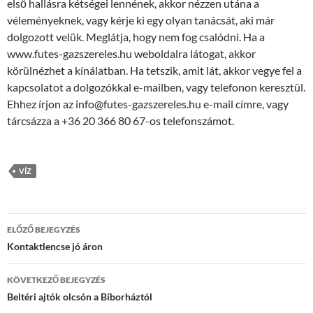
első hallásra kétségei lennének, akkor nézzen utána a
véleményeknek, vagy kérje ki egy olyan tanácsát, aki már
dolgozott velük. Meglátja, hogy nem fog csalódni. Ha a
www.futes-gazszereles.hu weboldalra látogat, akkor
körülnézhet a kínálatban. Ha tetszik, amit lát, akkor vegye fel a
kapcsolatot a dolgozókkal e-mailben, vagy telefonon keresztül.
Ehhez írjon az info@futes-gazszereles.hu e-mail címre, vagy
tárcsázza a +36 20 366 80 67-os telefonszámot.
VÍZ
Bejegyzés
ELŐZŐ BEJEGYZÉS
navigáció
Kontaktlencse jó áron
KÖVETKEZŐ BEJEGYZÉS
Beltéri ajtók olcsón a Bíborháztól