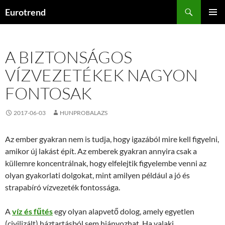
Kilépés
Keresés
Eurotrend
a
ELSŐDL
tartalomba
MENÜ
A BIZTONSÁGOS
VÍZVEZETÉKEK NAGYON
FONTOSAK
2017-06-03
HUNPROBALAZS
Az ember gyakran nem is tudja, hogy igazából mire kell figyelni,
amikor új lakást épít. Az emberek gyakran annyira csak a
küllemre koncentrálnak, hogy elfelejtik figyelembe venni az
olyan gyakorlati dolgokat, mint amilyen például a jó és
strapabíró vízvezeték fontossága.
A
víz és fűtés
egy olyan alapvető dolog, amely egyetlen
(civilizált) háztartásból sem hiányozhat. Ha valaki