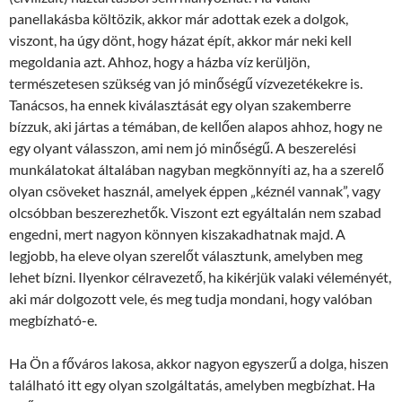
panellakásba költözik, akkor már adottak ezek a dolgok,
viszont, ha úgy dönt, hogy házat épít, akkor már neki kell
megoldania azt. Ahhoz, hogy a házba víz kerüljön,
természetesen szükség van jó minőségű vízvezetékekre is.
Tanácsos, ha ennek kiválasztását egy olyan szakemberre
bízzuk, aki jártas a témában, de kellően alapos ahhoz, hogy ne
egy olyant válasszon, ami nem jó minőségű. A beszerelési
munkálatokat általában nagyban megkönnyíti az, ha a szerelő
olyan csöveket használ, amelyek éppen „kéznél vannak”, vagy
olcsóbban beszerezhetők. Viszont ezt egyáltalán nem szabad
engedni, mert nagyon könnyen kiszakadhatnak majd. A
legjobb, ha eleve olyan szerelőt választunk, amelyben meg
lehet bízni. Ilyenkor célravezető, ha kikérjük valaki véleményét,
aki már dolgozott vele, és meg tudja mondani, hogy valóban
megbízható-e.
Ha Ön a főváros lakosa, akkor nagyon egyszerű a dolga, hiszen
található itt egy olyan szolgáltatás, amelyben megbízhat. Ha