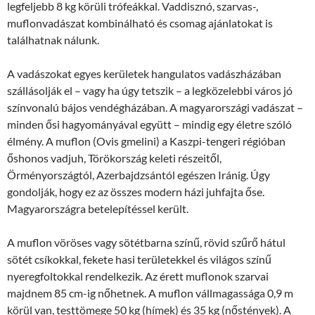
legfeljebb 8 kg körüli trófeákkal. Vaddisznó, szarvas-,
muflonvadászat kombinálható és csomag ajánlatokat is
találhatnak nálunk.
A vadászokat egyes kerületek hangulatos vadászházában
szállásolják el – vagy ha úgy tetszik – a legközelebbi város jó
színvonalú bájos vendégházában. A magyarországi vadászat –
minden ősi hagyományával együtt – mindig egy életre szóló
élmény. A muflon (Ovis gmelini) a Kaszpi-tengeri régióban
őshonos vadjuh, Törökország keleti részeitől,
Örményországtól, Azerbajdzsántól egészen Iránig. Úgy
gondolják, hogy ez az összes modern házi juhfajta őse.
Magyarországra betelepítéssel került.
A muflon vöröses vagy sötétbarna színű, rövid szűrő hátul
sötét csíkokkal, fekete hasi területekkel és világos színű
nyeregfoltokkal rendelkezik. Az érett muflonok szarvai
majdnem 85 cm-ig nőhetnek. A muflon vállmagassága 0,9 m
körül van, testtömege 50 kg (hímek) és 35 kg (nőstények). A