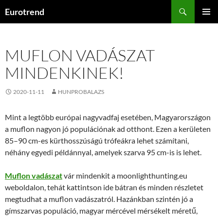
Kilépés
Keresés
Eurotrend
a
ELSŐDL
tartalomba
MENÜ
MUFLON VADÁSZAT
MINDENKINEK!
2020-11-11
HUNPROBALAZS
Mint a legtöbb európai nagyvadfaj esetében, Magyarországon
a muflon nagyon jó populációnak ad otthont. Ezen a kerületen
85–90 cm-es kürthosszúságú trófeákra lehet számítani,
néhány egyedi példánnyal, amelyek szarva 95 cm-is is lehet.
Muflon vadászat
vár mindenkit a moonlighthunting.eu
weboldalon, tehát kattintson ide bátran és minden részletet
megtudhat a muflon vadászatról. Hazánkban szintén jó a
gímszarvas populáció, magyar mércével mérsékelt méretű,