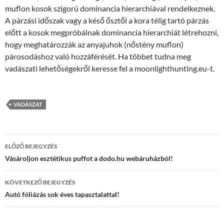
muflon kosok szigorú dominancia hierarchiával rendelkeznek.
A párzási időszak vagy a késő ősztől a kora télig tartó párzás
előtt a kosok megpróbálnak dominancia hierarchiát létrehozni,
hogy meghatározzák az anyajuhok (nőstény muflon)
párosodáshoz való hozzáférését. Ha többet tudna meg
vadászati lehetőségekről keresse fel a moonlighthunting.eu-t.
VADÁSZAT
Bejegyzés
ELŐZŐ BEJEGYZÉS
navigáció
Vásároljon esztétikus puffot a dodo.hu webáruházból!
KÖVETKEZŐ BEJEGYZÉS
Autó fóliázás sok éves tapasztalattal!