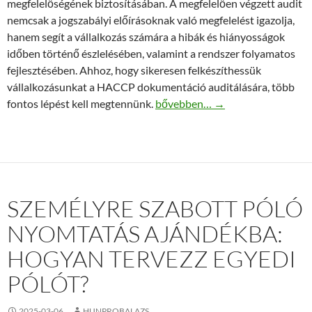
megfelelőségének biztosításában. A megfelelően végzett audit
nemcsak a jogszabályi előírásoknak való megfelelést igazolja,
hanem segít a vállalkozás számára a hibák és hiányosságok
időben történő észlelésében, valamint a rendszer folyamatos
fejlesztésében. Ahhoz, hogy sikeresen felkészíthessük
vállalkozásunkat a HACCP dokumentáció auditálására, több
A HACCP dokumentáció auditálása
fontos lépést kell megtennünk.
bővebben…
→
SZEMÉLYRE SZABOTT PÓLÓ
NYOMTATÁS AJÁNDÉKBA:
HOGYAN TERVEZZ EGYEDI
PÓLÓT?
2025-03-06
HUNPROBALAZS