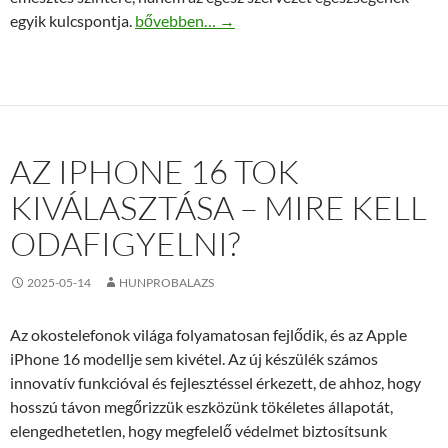
Nem érzed jól magad? Lehet, hogy a bélflórád 
egyik kulcspontja.
bővebben…
→
AZ IPHONE 16 TOK
KIVÁLASZTÁSA – MIRE KELL
ODAFIGYELNI?
2025-05-14
HUNPROBALAZS
Az okostelefonok világa folyamatosan fejlődik, és az Apple
iPhone 16 modellje sem kivétel. Az új készülék számos
innovatív funkcióval és fejlesztéssel érkezett, de ahhoz, hogy
hosszú távon megőrizzük eszközünk tökéletes állapotát,
elengedhetetlen, hogy megfelelő védelmet biztosítsunk