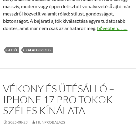
masszív, modern vagy éppen letisztult vonalvezetésű ajtó már
messziről közvetít valamit rólad: stílust, gondosságot,
biztonságot. A bejárati ajtók kiválasztása egyre tudatosabb
Mit árul el rólad 
döntés, amit már nem csak az ár határoz meg.
bővebben…
→
AJTÓ
ZALAEGERSZEG
VÉKONY ÉS ÜTÉSÁLLÓ –
IPHONE 17 PRO TOKOK
SZÉLES KÍNÁLATA
2025-08-23
HUNPROBALAZS