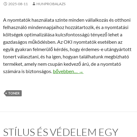
2025-08-11
HUNPROBALAZS
A nyomtatók használata szinte minden vállalkozás és otthoni
felhasználó mindennapjaihoz hozzátartozik, és a nyomtatási
költségek optimalizálása kulcsfontosságú tényező lehet a
gazdaságos működésben. Az OKI nyomtatók esetében az
egyik gyakran felmerülő kérdés, hogy érdemes-e utángyártott
tonert választani, és ha igen, hogyan találhatunk megbízható
terméket, amely nem csupán kedvező árú, de a nyomtató
Hogyan válassz megbízható OKI utángyá
számára is biztonságos.
bővebben…
→
TONER
STÍLUS ÉS VÉDELEM EGY