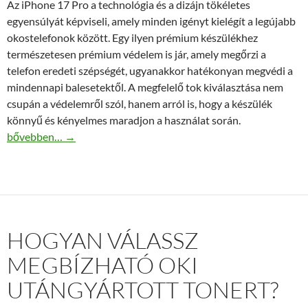
Az iPhone 17 Pro a technológia és a dizájn tökéletes
egyensúlyát képviseli, amely minden igényt kielégít a legújabb
okostelefonok között. Egy ilyen prémium készülékhez
természetesen prémium védelem is jár, amely megőrzi a
telefon eredeti szépségét, ugyanakkor hatékonyan megvédi a
mindennapi balesetektől. A megfelelő tok kiválasztása nem
csupán a védelemről szól, hanem arról is, hogy a készülék
könnyű és kényelmes maradjon a használat során.
Vékony és ütésálló – iPhone 17 Pro tokok széles kínálata
bővebben…
→
HOGYAN VÁLASSZ
MEGBÍZHATÓ OKI
UTÁNGYÁRTOTT TONERT?