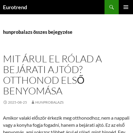
Kilépés
Keresés
Eurotrend
a
ELSŐDL
tartalomba
MENÜ
hunprobalazs összes bejegyzése
MIT ÁRUL EL RÓLAD A
BEJÁRATI AJTÓD?
OTTHONOD ELSŐ
BENYOMÁSA
2025-08-25
HUNPROBALAZS
Amikor valaki először érkezik meg otthonodhoz, nem a nappali
vagy a konyha fogja fogadni, hanem a bejárati ajtó. Ez az első
benyomás, ami sokszor többet árul el rólad, mint hinnéd. Egy