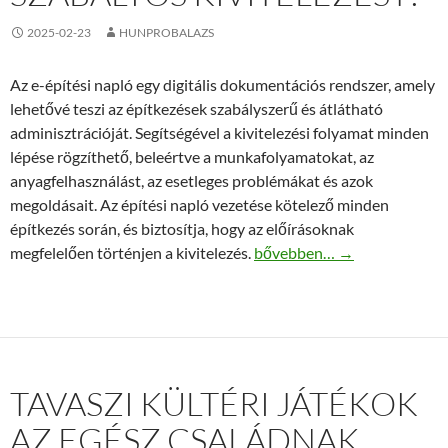
2025-02-23
HUNPROBALAZS
Az e-építési napló egy digitális dokumentációs rendszer, amely
lehetővé teszi az építkezések szabályszerű és átlátható
adminisztrációját. Segítségével a kivitelezési folyamat minden
lépése rögzíthető, beleértve a munkafolyamatokat, az
anyagfelhasználást, az esetleges problémákat és azok
megoldásait. Az építési napló vezetése kötelező minden
építkezés során, és biztosítja, hogy az előírásoknak
Miként biztosítja az e-építés
megfelelően történjen a kivitelezés.
bővebben…
→
TAVASZI KÜLTÉRI JÁTÉKOK
AZ EGÉSZ CSALÁDNAK