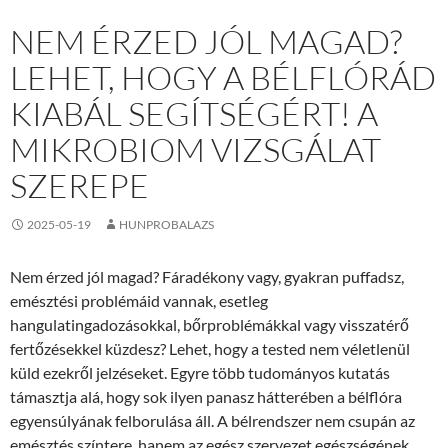
NEM ÉRZED JÓL MAGAD?
LEHET, HOGY A BÉLFLÓRÁD
KIABÁL SEGÍTSÉGÉRT! A
MIKROBIOM VIZSGÁLAT
SZEREPE
2025-05-19
HUNPROBALAZS
Nem érzed jól magad? Fáradékony vagy, gyakran puffadsz,
emésztési problémáid vannak, esetleg
hangulatingadozásokkal, bőrproblémákkal vagy visszatérő
fertőzésekkel küzdesz? Lehet, hogy a tested nem véletlenül
küld ezekről jelzéseket. Egyre több tudományos kutatás
támasztja alá, hogy sok ilyen panasz hátterében a bélflóra
egyensúlyának felborulása áll. A bélrendszer nem csupán az
emésztés színtere, hanem az egész szervezet egészségének