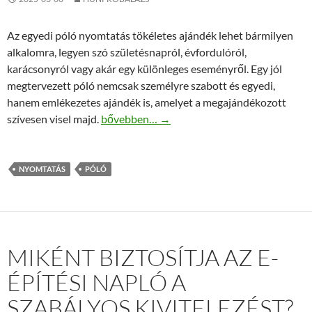
Az egyedi póló nyomtatás tökéletes ajándék lehet bármilyen
alkalomra, legyen szó születésnapról, évfordulóról,
karácsonyról vagy akár egy különleges eseményről. Egy jól
megtervezett póló nemcsak személyre szabott és egyedi,
hanem emlékezetes ajándék is, amelyet a megajándékozott
Személyre szabott póló nyomtatás ajándékba
szívesen visel majd.
bővebben…
→
NYOMTATÁS
PÓLÓ
MIKÉNT BIZTOSÍTJA AZ E-
ÉPÍTÉSI NAPLÓ A
SZABÁLYOS KIVITELEZÉST?