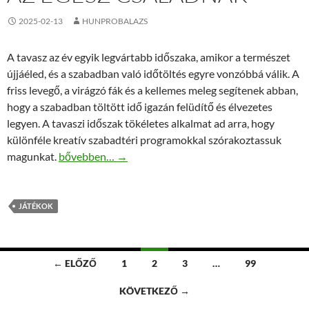
2025-02-13
HUNPROBALAZS
A tavasz az év egyik legvártabb időszaka, amikor a természet
újjáéled, és a szabadban való időtöltés egyre vonzóbbá válik. A
friss levegő, a virágzó fák és a kellemes meleg segítenek abban,
hogy a szabadban töltött idő igazán felüdítő és élvezetes
legyen. A tavaszi időszak tökéletes alkalmat ad arra, hogy
különféle kreatív szabadtéri programokkal szórakoztassuk
Tavaszi kültéri játékok az egész családnak
magunkat.
bővebben…
→
JÁTÉKOK
Bejegyzések
← ELŐZŐ
1
2
3
…
99
navigációja
KÖVETKEZŐ →