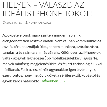
HELYEN – VÁLASZD AZ
IDEÁLIS IPHONE TOKOT!
2025-07-11
HUNPROBALAZS
Az okostelefonok mára szinte a mindennapjaink
elengedhetetlen részévé váltak. Nem csupán kommunikációs
eszközként használjuk őket, hanem munkára, szórakozásra,
tanulásra és számtalan más célra is. Különösen az iPhone-ok
váltak az egyik legnépszerűbb mobilkészülékké világszerte,
melyek minőségi megjelenésükkel és fejlett technológiájukkal
hódítanak. Ezek az eszközök ugyanakkor igen érzékenyek,
ezért fontos, hogy megóvjuk őket a sérülésektől, kopástól és
Stílus és védelem egy helyen – válaszd a
egyéb káros hatásoktól.
bővebben…
→