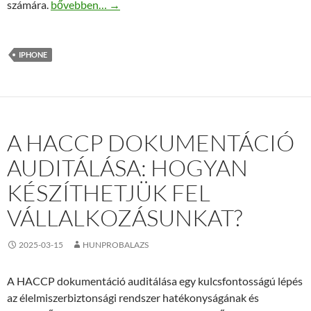
Az iPhone 16 Tok kiválasztása – Mire kell odafigyelni?
számára.
bővebben…
→
IPHONE
A HACCP DOKUMENTÁCIÓ
AUDITÁLÁSA: HOGYAN
KÉSZÍTHETJÜK FEL
VÁLLALKOZÁSUNKAT?
2025-03-15
HUNPROBALAZS
A HACCP dokumentáció auditálása egy kulcsfontosságú lépés
az élelmiszerbiztonsági rendszer hatékonyságának és