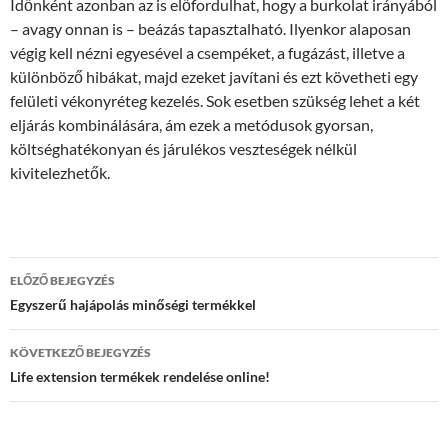
Időnként azonban az is előfordulhat, hogy a burkolat irányából
– avagy onnan is – beázás tapasztalható. Ilyenkor alaposan
végig kell nézni egyesével a csempéket, a fugázást, illetve a
különböző hibákat, majd ezeket javítani és ezt követheti egy
felületi vékonyréteg kezelés. Sok esetben szükség lehet a két
eljárás kombinálására, ám ezek a metódusok gyorsan,
költséghatékonyan és járulékos veszteségek nélkül
kivitelezhetők.
Bejegyzés
ELŐZŐ BEJEGYZÉS
navigáció
Egyszerű hajápolás minőségi termékkel
KÖVETKEZŐ BEJEGYZÉS
Life extension termékek rendelése online!