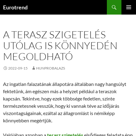
Kilépés
Keresés
Eurotrend
a
ELSŐDL
tartalomba
MENÜ
A TERASZ SZIGETELÉS
UTÓLAG IS KÖNNYEDÉN
MEGOLDHATÓ
2022-09-15
HUNPROBALAZS
Az ingatlan falazatának állapotára általában nagy hangsúlyt
fektetünk, ám egészen más a helyzet például a teraszok
kapcsán. Tekintve, hogy ezek többsége fedetlen, szinte
természetesnek vesszük, hogy ki vannak téve az időjárás
viszontagságainak, ezáltal az állagromlást is némiképp
könnyebben megértjük.
Valójában azonban a
terasz szigetelés
elsődleges feladata épp