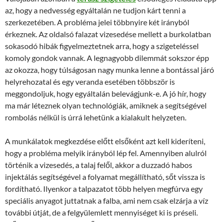
az, hogy a nedvesség egyáltalán ne tudjon kárt tenni a
szerkezetében. A probléma jelei többnyire két irányból
érkeznek. Az oldalsó falazat vizesedése mellett a burkolatban
sokasodó hibák figyelmeztetnek arra, hogy a szigeteléssel
komoly gondok vannak. A legnagyobb dilemmát sokszor épp
az okozza, hogy túlságosan nagy munka lenne a bontással járó
helyrehozatal és egy veranda esetében többször is
meggondoljuk, hogy egyáltalán belevágjunk-e. A jó hír, hogy
ma már léteznek olyan technológiák, amiknek a segítségével
rombolás nélkül is úrrá lehetünk a kialakult helyzeten.
A munkálatok megkezdése előtt elsőként azt kell kideríteni,
hogy a probléma melyik irányból lép fel. Amennyiben alulról
történik a vizesedés, a talaj felől, akkor a duzzadó habos
injektálás segítségével a folyamat megállítható, sőt vissza is
fordítható. Ilyenkor a talpazatot több helyen megfúrva egy
speciális anyagot juttatnak a falba, ami nem csak elzárja a víz
további útját, de a felgyülemlett mennyiséget ki is préseli.